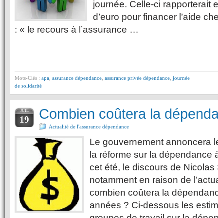
journée. Celle-ci rapporterait 
d’euro pour financer l’aide ch
: « le recours à l’assurance …
Mots-Clés :
apa
,
assurance dépendance
,
assurance privée dépendance
,
journée
de solidarité
Combien coûtera la dépend
JUIL
19
Actualité de l'assurance dépendance
Le gouvernement annoncera l
la réforme sur la dépendance 
cet été, le discours de Nicolas
notamment en raison de l’actu
combien coûtera la dépendan
années ? Ci-dessous les estima
groupes de travail sur la dép