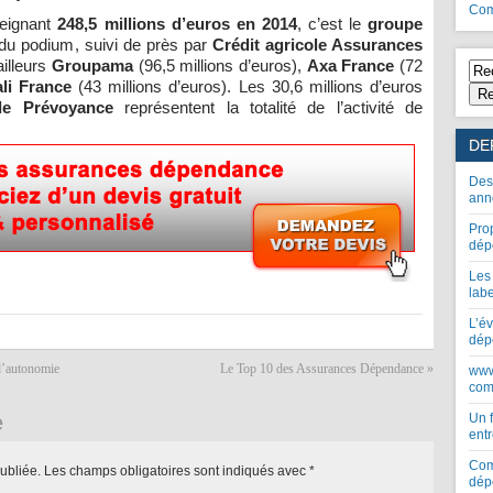
Com
teignant
248,5 millions d’euros en 2014
, c’est le
groupe
 du podium, suivi de près par
Crédit agricole Assurances
ailleurs
Groupama
(96,5 millions d’euros),
Axa France
(72
li France
(43 millions d’euros). Les 30,6 millions d’euros
Re
le Prévoyance
représentent la totalité de l’activité de
DE
Des
ann
Pro
dép
Les
lab
L’év
dép
 d’autonomie
Le Top 10 des Assurances Dépendance
»
www
com
e
Un 
entr
Com
ubliée.
Les champs obligatoires sont indiqués avec
*
dép