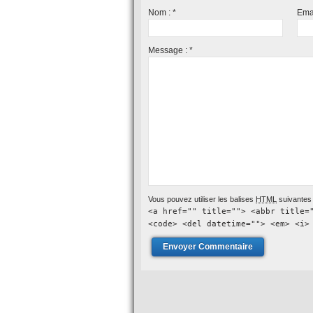
Nom :
*
Ema
Message :
*
Vous pouvez utiliser les balises
HTML
suivantes 
<a href="" title=""> <abbr title=
<code> <del datetime=""> <em> <i>