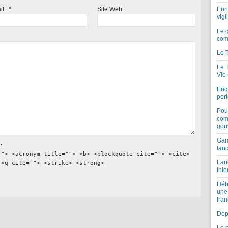
il :
*
Site Web :
Enne
vigi
Le 
com
Le 
Le 
Vie
Enqu
per
Pou
com
gou
Gar
:
lan
""> <acronym title=""> <b> <blockquote cite=""> <cite>
Lan
 <q cite=""> <strike> <strong>
Inté
Héb
une
fran
Dépe