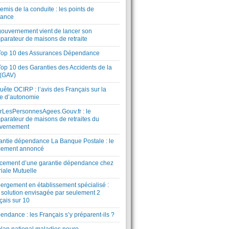
mis de la conduite : les points de
lance
gouvernement vient de lancer son
parateur de maisons de retraite
Top 10 des Assurances Dépendance
Top 10 des Garanties des Accidents de la
 (GAV)
ête OCIRP : l’avis des Français sur la
te d’autonomie
rLesPersonnesAgees.Gouv.fr : le
parateur de maisons de retraites du
vernement
antie dépendance La Banque Postale : le
cement annoncé
cement d’une garantie dépendance chez
riale Mutuelle
ergement en établissement spécialisé :
 solution envisagée par seulement 2
çais sur 10
ndance : les Français s’y préparent-ils ?