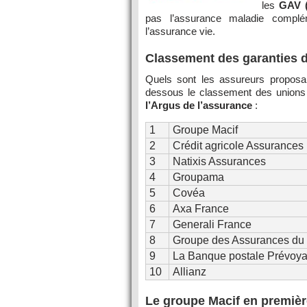
les
GAV (
pas l’assurance maladie compléme
l’assurance vie.
Classement des garanties d
Quels sont les assureurs proposan
dessous le classement des unions
l’Argus de l’assurance
:
1
Groupe Macif
2
Crédit agricole Assurances
3
Natixis Assurances
4
Groupama
5
Covéa
6
Axa France
7
Generali France
8
Groupe des Assurances du 
9
La Banque postale Prévoy
10
Allianz
Le groupe Macif en premièr