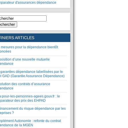
parateur d'assurances dépendance
chercher
RNIERS ARTICLES
 mesures pour la dépendance bientôt
oncées
position d’une nouvelle mutuelle
endance
 garanties dépendance labellisées par le
el GAD (Garantie Assurance Dépendance)
olution des contrats d’assurance
endance
.pour-les-personnes-agees.gouv.fr : le
parateur des prix des EHPAD
financement du risque dépendance par les
eprises ?
plément Autonomie : refonte du contrat
endance de la MGEN