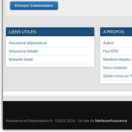
LIENS UTILES
A PROPOS
Assurance dépendance
Auteur
Assurance retraite
Flux RSS
Mutuelle Santé
Mentions légales
Nous contacter
Suivez-nous sur T
Assurance-et-Dependance.fr - ©2011-2016 - Un site de
MeilleureAssurance