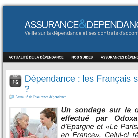
&
ASSURANCE
DEPENDAN
Veille sur la dépendance et ses contrats d'ac
ACTUALITÉ DE LA DÉPENDANCE
NOS GUIDES
ASSURANCES DÉPEN
Dépendance : les Français s’
DÉC
16
?
Actualité de l'assurance dépendance
Un sondage sur la 
effectué par Odoxa
d’Epargne et «Le Paris
en France». Celui-ci r