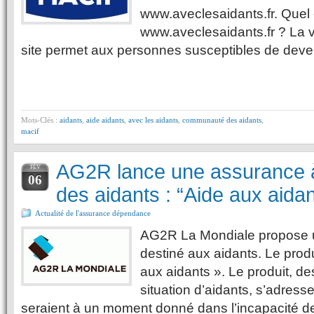
www.aveclesaidants.fr. Quel e
www.aveclesaidants.fr ? La v
site permet aux personnes susceptibles de deve
Mots-Clés :
aidants
,
aide aidants
,
avec les aidants
,
communauté des aidants
,
macif
AG2R lance une assurance à
FÉV
06
des aidants : “Aide aux aidan
Actualité de l'assurance dépendance
AG2R La Mondiale propose u
destiné aux aidants. Le produ
aux aidants ». Le produit, d
situation d’aidants, s’adres
seraient à un moment donné dans l’incapacité de 