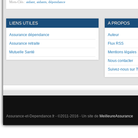
Mots-Clés :
aidant
,
aidants
,
dépendance
LIENS UTILES
A PROPOS
Assurance dépendance
Auteur
Assurance retraite
Flux RSS
Mutuelle Santé
Mentions légales
Nous contacter
Suivez-nous sur T
Assurance-et-Dependance.fr - ©2011-2016 - Un site de
MeilleureAssurance