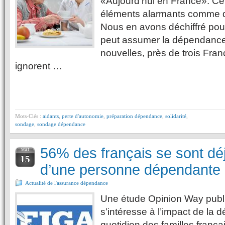
«Aujourd’hui en France». Cel
éléments alarmants comme d
Nous en avons déchiffré pour
peut assumer la dépendanc
nouvelles, près de trois Franç
ignorent …
Mots-Clés :
aidants
,
perte d'autonomie
,
préparation dépendance
,
solidarité
,
sondage
,
sondage dépendance
56% des français se sont dé
MAI
15
d’une personne dépendante
Actualité de l'assurance dépendance
Une étude Opinion Way publi
s’intéresse à l’impact de la
quotidien des familles frança