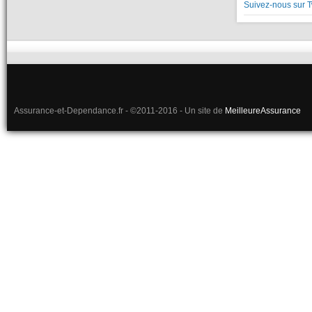
Suivez-nous sur T
Assurance-et-Dependance.fr - ©2011-2016 - Un site de
MeilleureAssurance