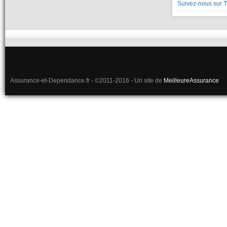
Suivez-nous sur T
Assurance-et-Dependance.fr - ©2011-2016 - Un site de
MeilleureAssurance