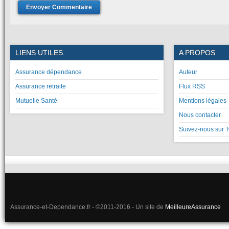
LIENS UTILES
A PROPOS
Assurance dépendance
Auteur
Assurance retraite
Flux RSS
Mutuelle Santé
Mentions légales
Nous contacter
Suivez-nous sur T
Assurance-et-Dependance.fr - ©2011-2016 - Un site de
MeilleureAssurance