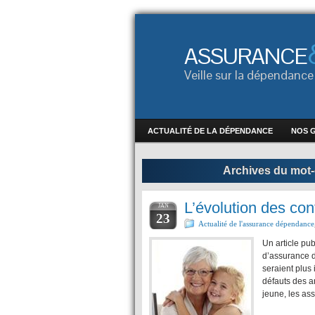
ASSURANCE
Veille sur la dépendan
ACTUALITÉ DE LA DÉPENDANCE
NOS 
Archives du mot-
L’évolution des co
JAN
23
Actualité de l'assurance dépendance
Un article pub
d’assurance 
seraient plus
défauts des a
jeune, les as