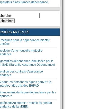
parateur d'assurances dépendance
chercher
RNIERS ARTICLES
 mesures pour la dépendance bientôt
oncées
position d’une nouvelle mutuelle
endance
 garanties dépendance labellisées par le
el GAD (Garantie Assurance Dépendance)
olution des contrats d’assurance
endance
.pour-les-personnes-agees.gouv.fr : le
parateur des prix des EHPAD
financement du risque dépendance par les
eprises ?
plément Autonomie : refonte du contrat
endance de la MGEN