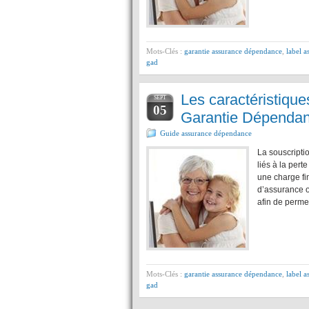
Mots-Clés :
garantie assurance dépendance
,
label 
gad
Les caractéristiqu
SEPT
05
Garantie Dépenda
Guide assurance dépendance
La souscripti
liés à la per
une charge fi
d’assurance 
afin de perme
Mots-Clés :
garantie assurance dépendance
,
label 
gad