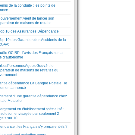
mis de la conduite : les points de
lance
gouvernement vient de lancer son
parateur de maisons de retraite
Top 10 des Assurances Dépendance
Top 10 des Garanties des Accidents de la
 (GAV)
ête OCIRP : l’avis des Français sur la
te d’autonomie
rLesPersonnesAgees.Gouv.fr : le
parateur de maisons de retraites du
vernement
antie dépendance La Banque Postale : le
cement annoncé
cement d’une garantie dépendance chez
riale Mutuelle
ergement en établissement spécialisé :
 solution envisagée par seulement 2
çais sur 10
ndance : les Français s’y préparent-ils ?