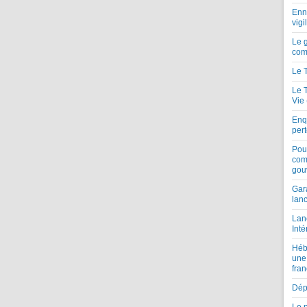
Enne
vigi
Le 
com
Le 
Le 
Vie
Enqu
per
Pou
com
gou
Gar
lan
Lan
Inté
Héb
une
fran
Dépe