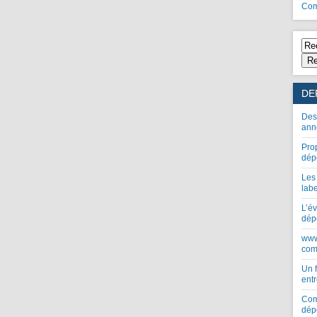
Com
Re
DE
Des
ann
Pro
dép
Les
lab
L’év
dép
www
com
Un 
entr
Com
dép