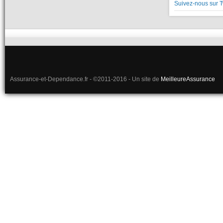
Suivez-nous sur T
Assurance-et-Dependance.fr - ©2011-2016 - Un site de
MeilleureAssurance