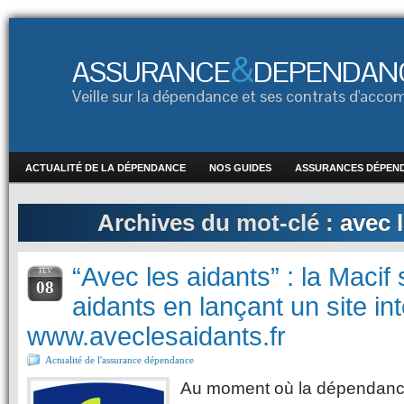
&
ASSURANCE
DEPENDAN
Veille sur la dépendance et ses contrats d'ac
ACTUALITÉ DE LA DÉPENDANCE
NOS GUIDES
ASSURANCES DÉPEN
Archives du mot-clé :
avec 
“Avec les aidants” : la Macif 
FÉV
08
aidants en lançant un site in
www.aveclesaidants.fr
Actualité de l'assurance dépendance
Au moment où la dépendance