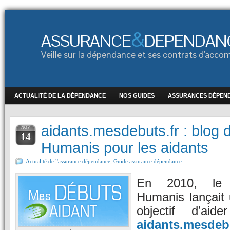
&
ASSURANCE
DEPENDAN
Veille sur la dépendance et ses contrats d'ac
ACTUALITÉ DE LA DÉPENDANCE
NOS GUIDES
ASSURANCES DÉPEN
aidants.mesdebuts.fr : blog
NOV
14
Humanis pour les aidants
Actualité de l'assurance dépendance
,
Guide assurance dépendance
En 2010, le
Humanis lançait 
objectif d’aid
aidants.mesdebu