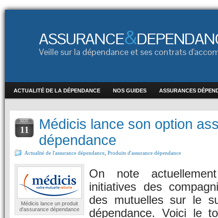
&
ASSURANCE
DEPENDAN
Veille sur la dépendance et ses contrats d'ac
ACTUALITÉ DE LA DÉPENDANCE
NOS GUIDES
ASSURANCES DÉPEN
Médicis lance son option as
NOV
11
dépendance
Actualité de l'assurance dépendance
,
Produits d'assurance dépendance
On note actuellemen
initiatives des compagn
des mutuelles sur le su
Médicis lance un produit
d'assurance dépendance
dépendance. Voici le t