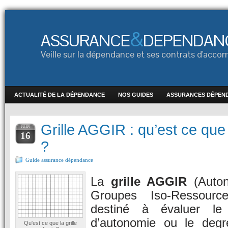
&
ASSURANCE
DEPENDAN
Veille sur la dépendance et ses contrats d'ac
ACTUALITÉ DE LA DÉPENDANCE
NOS GUIDES
ASSURANCES DÉPEN
Grille AGGIR : qu’est ce que
JUIN
16
?
Guide assurance dépendance
La
grille AGGIR
(Auton
Groupes Iso-Ressourc
destiné à évaluer le
d’autonomie ou le deg
Qu'est ce que la grille