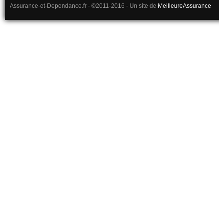
Assurance-et-Dependance.fr - ©2011-2016 - Un site de
MeilleureAssurance