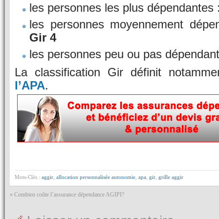
les personnes les plus dépendantes 
les personnes moyennement dépe
Gir 4
les personnes peu ou pas dépendan
La classification Gir définit notamm
l’APA
.
Mots-Clés :
aggir
,
allocation personnalisée autonomie
,
apa
,
gir
,
grille aggir
«
Combien coûte l’assurance dépendance AGIPI?