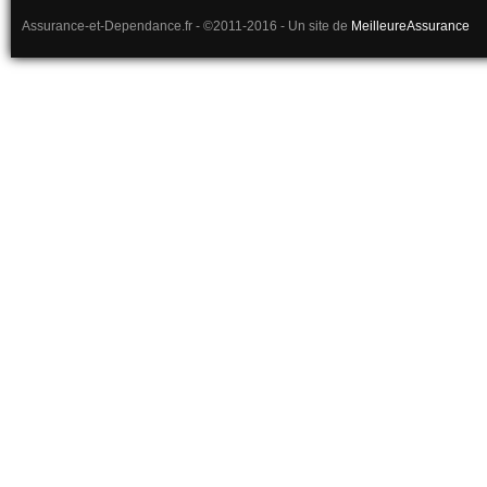
Assurance-et-Dependance.fr - ©2011-2016 - Un site de
MeilleureAssurance