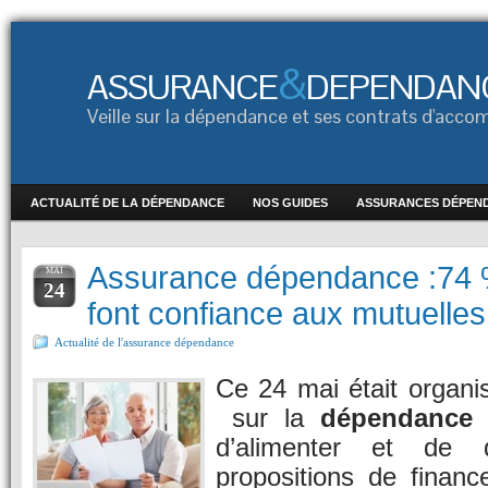
&
ASSURANCE
DEPENDAN
Veille sur la dépendance et ses contrats d'ac
ACTUALITÉ DE LA DÉPENDANCE
NOS GUIDES
ASSURANCES DÉPEN
Assurance dépendance :74 
MAI
24
font confiance aux mutuelles
Actualité de l'assurance dépendance
Ce 24 mai était organi
sur la
dépendance
a
d’alimenter et de 
propositions de finan