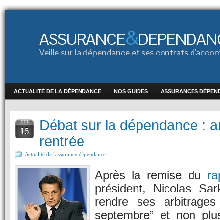
&
ASSURANCE
DEPENDAN
Veille sur la dépendance et ses contrats d'ac
ACTUALITÉ DE LA DÉPENDANCE
NOS GUIDES
ASSURANCES DÉPEN
Débat sur la dépendance : ar
JUIL
15
rentrée
Actualité de l'assurance dépendance
Après la remise du
ra
président, Nicolas Sa
rendre ses arbitrages
septembre” et non plu