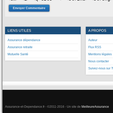
LIENS UTILES
A PROPOS
Assurance dépendance
Auteur
Assurance retraite
Flux RSS
Mutuelle Santé
Mentions légales
Nous contacter
Suivez-nous sur T
Assurance-et-Dependance.fr - ©2011-2016 - Un site de
MeilleureAssurance