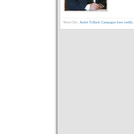
Mots-Clés :
André Trillard
,
Campagne bien vieillir