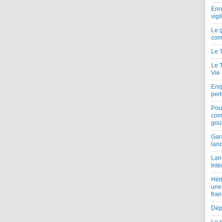
Enne
vigi
Le 
com
Le 
Le 
Vie
Enqu
per
Pou
com
gou
Gar
lan
Lan
Inté
Héb
une
fran
Dépe