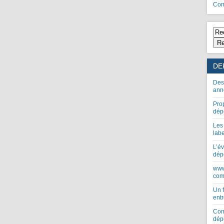
Com
Re
DE
Des
ann
Pro
dép
Les
lab
L’év
dép
www
com
Un 
entr
Com
dép