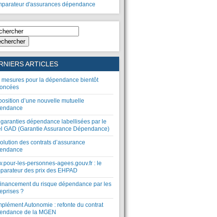
parateur d'assurances dépendance
chercher
RNIERS ARTICLES
 mesures pour la dépendance bientôt
oncées
position d’une nouvelle mutuelle
endance
 garanties dépendance labellisées par le
el GAD (Garantie Assurance Dépendance)
olution des contrats d’assurance
endance
.pour-les-personnes-agees.gouv.fr : le
parateur des prix des EHPAD
financement du risque dépendance par les
eprises ?
plément Autonomie : refonte du contrat
endance de la MGEN