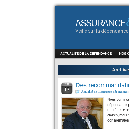
ASSURANCE
Veille sur la dépendan
ACTUALITÉ DE LA DÉPENDANCE
NOS 
Archive
Des recommandatio
JUIL
13
Actualité de l'assurance dépendance
Nous sommes d
dépendance po
rentrée. Ce d
claires, mais
doit normalem