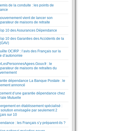
mis de la conduite : les points de
lance
gouvernement vient de lancer son
parateur de maisons de retraite
Top 10 des Assurances Dépendance
Top 10 des Garanties des Accidents de la
 (GAV)
ête OCIRP : l’avis des Français sur la
te d’autonomie
rLesPersonnesAgees.Gouv.fr : le
parateur de maisons de retraites du
vernement
antie dépendance La Banque Postale : le
cement annoncé
cement d’une garantie dépendance chez
riale Mutuelle
ergement en établissement spécialisé :
 solution envisagée par seulement 2
çais sur 10
ndance : les Français s’y préparent-ils ?