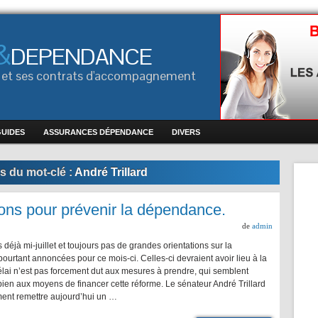
&
DEPENDANCE
ce et ses contrats d'accompagnement
GUIDES
ASSURANCES DÉPENDANCE
DIVERS
s du mot-clé :
André Trillard
ns pour prévenir la dépendance.
de
admin
éjà mi-juillet et toujours pas de grandes orientations sur la
urtant annoncées pour ce mois-ci. Celles-ci devraient avoir lieu à la
élai n’est pas forcement dut aux mesures à prendre, qui semblent
 bien aux moyens de financer cette réforme. Le sénateur André Trillard
ent remettre aujourd’hui un …