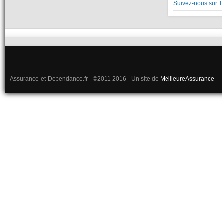
Suivez-nous sur T
Assurance-et-Dependance.fr - ©2011-2016 - Un site de
MeilleureAssurance