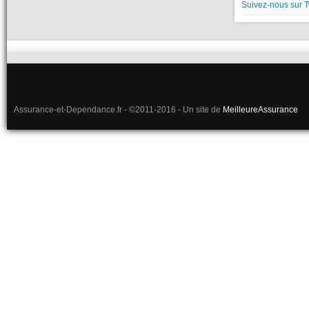
Suivez-nous sur T
Assurance-et-Dependance.fr - ©2011-2016 - Un site de
MeilleureAssurance