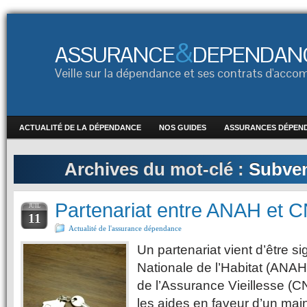
&
ASSURANCE
DEPENDAN
Veille sur la dépendance et ses contrats d'ac
ACTUALITÉ DE LA DÉPENDANCE
NOS GUIDES
ASSURANCES DÉPEN
Archives du mot-clé :
Subve
Partenariat entre ANAH et 
JUIL
11
Actualité de l'assurance dépendance
Un partenariat vient d’être s
Nationale de l’Habitat (ANAH
de l’Assurance Vieillesse (C
les aides en faveur d’un mai