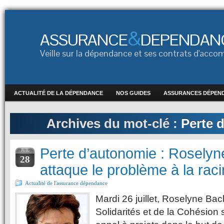
&
ASSURANCE
DEPENDAN
Veille sur la dépendance et ses contrats d'ac
ACTUALITÉ DE LA DÉPENDANCE
NOS GUIDES
ASSURANCES DÉPEN
Archives du mot-clé :
Perte 
Perte d’autonomie : Roselyn
JUIL
28
attaque le problème à la raci
Actualité de l'assurance dépendance
Mardi 26 juillet, Roselyne Bac
Solidarités et de la Cohésion 