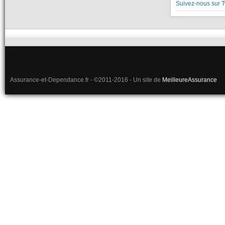
Suivez-nous sur T
Assurance-et-Dependance.fr - ©2011-2016 - Un site de
MeilleureAssurance