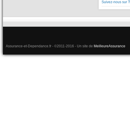
Suivez-nous sur T
Assurance-et-Dependance.fr - ©2011-2016 - Un site de
MeilleureAssurance