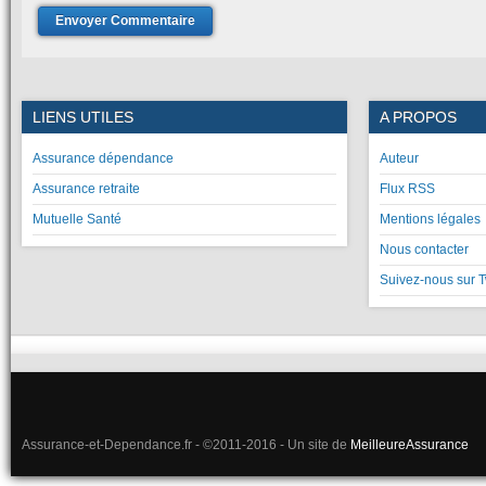
LIENS UTILES
A PROPOS
Assurance dépendance
Auteur
Assurance retraite
Flux RSS
Mutuelle Santé
Mentions légales
Nous contacter
Suivez-nous sur T
Assurance-et-Dependance.fr - ©2011-2016 - Un site de
MeilleureAssurance