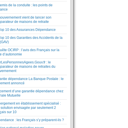
mis de la conduite : les points de
lance
gouvernement vient de lancer son
parateur de maisons de retraite
Top 10 des Assurances Dépendance
Top 10 des Garanties des Accidents de la
 (GAV)
ête OCIRP : l’avis des Français sur la
te d’autonomie
rLesPersonnesAgees.Gouv.fr : le
parateur de maisons de retraites du
vernement
antie dépendance La Banque Postale : le
cement annoncé
cement d’une garantie dépendance chez
riale Mutuelle
ergement en établissement spécialisé :
 solution envisagée par seulement 2
çais sur 10
ndance : les Français s’y préparent-ils ?