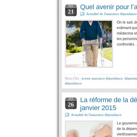
Quel avenir pour l
NOV
21
Actualité de l'assurance dépendance
On le sait,
estimant que
médecine et 
les personn
confrontés 
Mots-Clés :
avenir assurance dépendance
,
dépenda
dépendance
La réforme de la d
OCT
26
janvier 2015
Actualité de l'assurance dépendance
Le gouverne
de la dépend
vieillissem