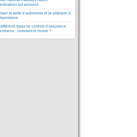
plan national maladies neuro-
énératives est annoncé
ciper la perte d’autonomie et se préparer à
dépendance
différents types de contrats d’assurance
endance : comment le choisir ?