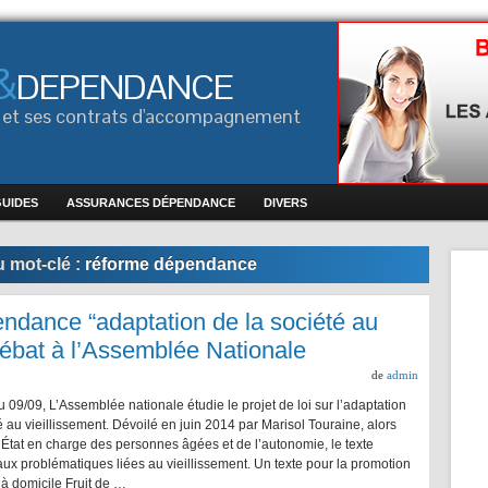
&
DEPENDANCE
ce et ses contrats d'accompagnement
GUIDES
ASSURANCES DÉPENDANCE
DIVERS
 mot-clé :
réforme dépendance
endance “adaptation de la société au
débat à l’Assemblée Nationale
de
admin
 09/09, L’Assemblée nationale étudie le projet de loi sur l’adaptation
é au vieillissement. Dévoilé en juin 2014 par Marisol Touraine, alors
’État en charge des personnes âgées et de l’autonomie, le texte
aux problématiques liées au vieillissement. Un texte pour la promotion
 à domicile Fruit de …