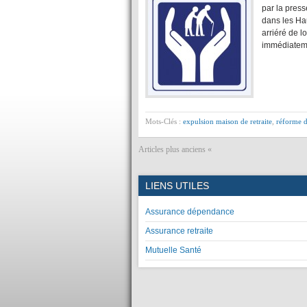
par la press
dans les Ha
arriéré de 
immédiatem
Mots-Clés :
expulsion maison de retraite
,
réforme 
Articles plus anciens «
LIENS UTILES
Assurance dépendance
Assurance retraite
Mutuelle Santé