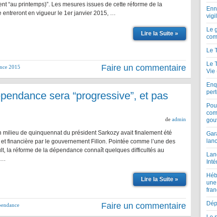
nt “au printemps)”. Les mesures issues de cette réforme de la
Enne
entreront en vigueur le 1er janvier 2015, …
vigi
Le 
Lire la Suite »
com
Le 
Le 
Faire un commentaire
nce 2015
Vie
Enqu
per
épendance sera “progressive”, et pas
Pou
com
de
admin
gou
milieu de quinquennat du président Sarkozy avait finalement été
Gar
lan
et financière par le gouvernement Fillon. Pointée comme l’une des
t, la réforme de la dépendance connaît quelques difficultés au
Lan
t …
Inté
Héb
Lire la Suite »
une
fran
Dépe
Faire un commentaire
pendance