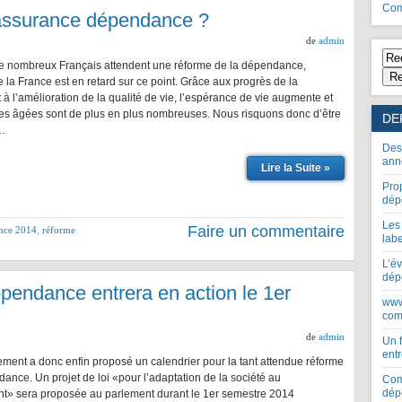
Com
’assurance dépendance ?
de
admin
 de nombreux Français attendent une réforme de la dépendance,
Re
 la France est en retard sur ce point. Grâce aux progrès de la
à l’amélioration de la qualité de vie, l’espérance de vie augmente et
es âgées sont de plus en plus nombreuses. Nous risquons donc d’être
DE
…
Des
ann
Lire la Suite »
Pro
dép
Les
Faire un commentaire
nce 2014
,
réforme
lab
L’év
dép
épendance entrera en action le 1er
www
com
de
admin
Un 
entr
ment a donc enfin proposé un calendrier pour la tant attendue réforme
ance. Un projet de loi «pour l’adaptation de la société au
Com
dép
ent» sera proposée au parlement durant le 1er semestre 2014