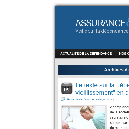
ASSURANCE
Veille sur la dépendan
ACTUALITÉ DE LA DÉPENDANCE
NOS 
Archives du
Le texte sur la dép
SEPT
09
vieillissement” en 
Actualité de l'assurance dépendance
A compter du
de la sociét
secrétaire d
s’intéresse 
du maintien