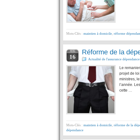
Mots-Clés :
maintien à domicile
,
réforme dépenda
Réforme de la dépe
JUIL
16
Actualité de l'assurance dépendance
Le remaniem
projet de lo
ministres, l
l’année. Le
cette …
Mots-Clés :
maintien à domicile
,
réforme de la dé
dépendance