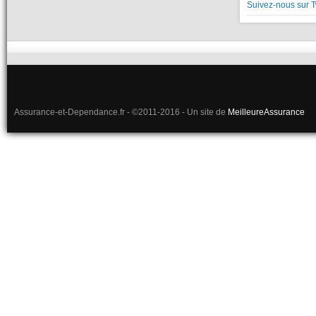
Suivez-nous sur T
Assurance-et-Dependance.fr - ©2011-2016 - Un site de
MeilleureAssurance