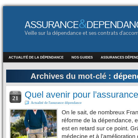
&
ASSURANCE
DEPENDAN
Veille sur la dépendance et ses contrats d'ac
ACTUALITÉ DE LA DÉPENDANCE
NOS GUIDES
ASSURANCES DÉPEN
Archives du mot-clé :
dépen
Quel avenir pour l’assuran
NOV
21
Actualité de l'assurance dépendance
On le sait, de nombreux Fra
réforme de la dépendance, e
est en retard sur ce point. G
médecine et à l’amélioration d