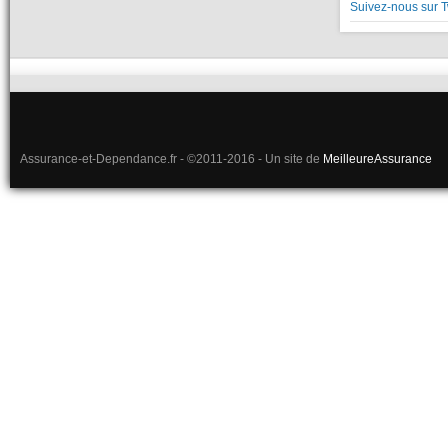
Suivez-nous sur T
Assurance-et-Dependance.fr - ©2011-2016 - Un site de
MeilleureAssurance