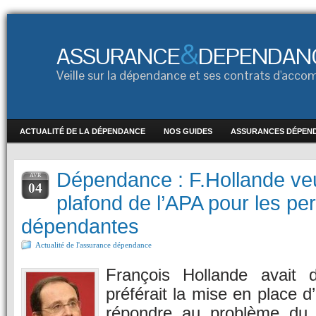
&
ASSURANCE
DEPENDAN
Veille sur la dépendance et ses contrats d'ac
ACTUALITÉ DE LA DÉPENDANCE
NOS GUIDES
ASSURANCES DÉPEN
Dépendance : F.Hollande veu
AVR
04
plafond de l’APA pour les pe
dépendantes
Actualité de l'assurance dépendance
François Hollande avait d
préférait la mise en place d
répondre au problème du 