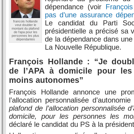
dépendance (voir
Françoi
pas d’une assurance dépen
Le candidat du Parti Socia
francois hollande
veut doubler le
montant du plafond
présidentielle a précisé sa 
de l'apa pour les
personnes les plus
de la dépendance dans une 
dépendantes
La Nouvelle République.
François Hollande : “Je doubl
de l’APA à domicile pour les
moins autonomes”
François Hollande annonce une prom
l’allocation personnalisée d’autonomie
plafond de l’allocation personnalisée 
domicile, pour les personnes les m
déclaré le candidat du PS à la présidenti