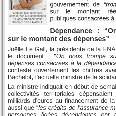
gouvernement de “
tro
sur le montant ré
Montant des dépenses
consacrées à la dépendance
publiques consacrées à
: le gouvernement nous
"trompe" dit la FNAPAEF
Dépendance : “O
sur le montant des dépenses”
Joëlle Le Gall, la présidente de la F
le document : “
On nous trompe su
dépenses consacrées à la dépendanc
conteste ouvertement les chiffres av
Bachelot, l’actuelle ministre de la solidar
La ministre indiquait en début de semai
collectivités territoriales dépensaie
milliards d’euros au financement de l
aussi que “
les crédits de l’assurance m
personnes âgées dépendantes ont