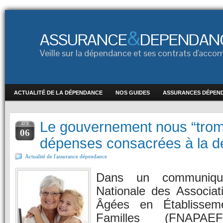
&
ASSURANCE
DEPENDAN
Veille sur la dépendance et ses contrats d'ac
ACTUALITÉ DE LA DÉPENDANCE
NOS GUIDES
ASSURANCES DÉPEN
Le gouvernement nous “trom
AVR
06
dépenses consacrées à la 
Actualité de l'assurance dépendance
Dans un communiqué
Nationale des Associa
Âgées en Établissem
Familles (FNAPA