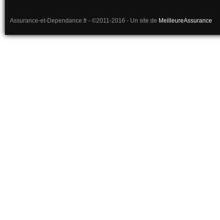
Assurance-et-Dependance.fr - ©2011-2016 - Un site de
MeilleureAssurance