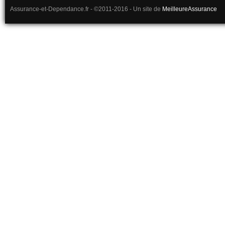
Assurance-et-Dependance.fr - ©2011-2016 - Un site de
MeilleureAssurance