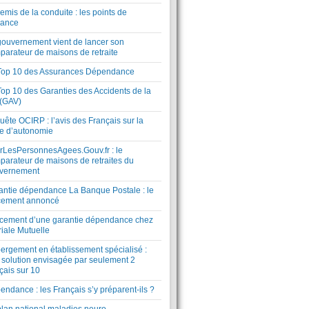
mis de la conduite : les points de
lance
gouvernement vient de lancer son
parateur de maisons de retraite
Top 10 des Assurances Dépendance
Top 10 des Garanties des Accidents de la
 (GAV)
ête OCIRP : l’avis des Français sur la
te d’autonomie
rLesPersonnesAgees.Gouv.fr : le
parateur de maisons de retraites du
vernement
antie dépendance La Banque Postale : le
cement annoncé
cement d’une garantie dépendance chez
riale Mutuelle
ergement en établissement spécialisé :
 solution envisagée par seulement 2
çais sur 10
ndance : les Français s’y préparent-ils ?