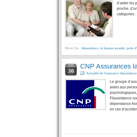
d’aider les 
proche, d’un
catégories 
Mots-Clés :
dépendance
,
la banque postale
,
perte 
CNP Assurances la
JUIN
30
Actualité de l'assurance dépendance
Le groupe d’ass
aides aux perso
psychologiques, 
Filassistance so
dépendance Ass
en cas d’accide