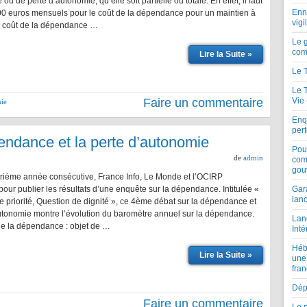
u de perte d’autonomie, qu’elle soit partielle ou totale. En effet, il faut
Enne
0 euros mensuels pour le coût de la dépendance pour un maintien à
vigi
e coût de la dépendance …
Le 
com
Lire la Suite »
Le 
Le 
Faire un commentaire
Vie
mie
Enqu
per
endance et la perte d’autonomie
Pou
de
admin
com
gou
trième année consécutive, France Info, Le Monde et l’OCIRP
pour publier les résultats d’une enquête sur la dépendance. Intitulée «
Gar
lan
 priorité, Question de dignité », ce 4ème débat sur la dépendance et
autonomie montre l’évolution du baromètre annuel sur la dépendance.
Lan
e la dépendance : objet de …
Inté
Héb
Lire la Suite »
une
fran
Dépe
Faire un commentaire