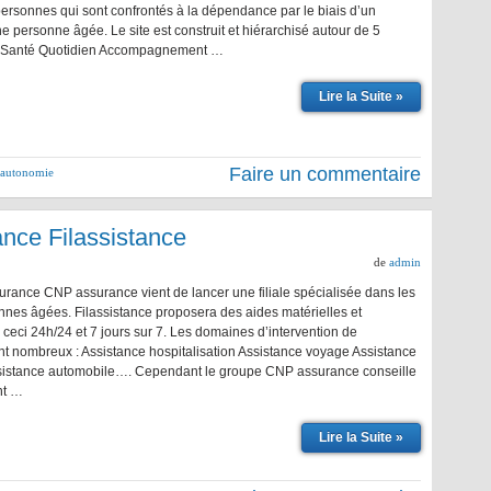
personnes qui sont confrontés à la dépendance par le biais d’un
e personne âgée. Le site est construit et hiérarchisé autour de 5
: Santé Quotidien Accompagnement …
Lire la Suite »
Faire un commentaire
d'autonomie
nce Filassistance
de
admin
urance CNP assurance vient de lancer une filiale spécialisée dans les
nnes âgées. Filassistance proposera des aides matérielles et
ceci 24h/24 et 7 jours sur 7. Les domaines d’intervention de
nt nombreux : Assistance hospitalisation Assistance voyage Assistance
istance automobile…. Cependant le groupe CNP assurance conseille
nt …
Lire la Suite »