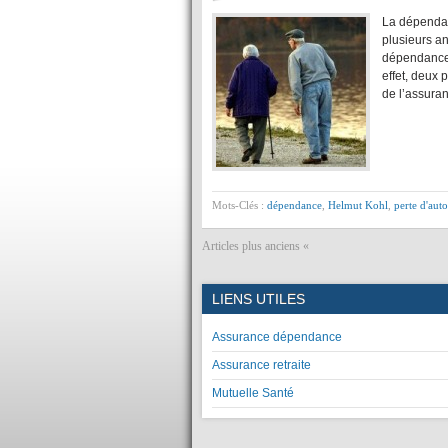
La dépendan
plusieurs a
dépendance 
effet, deux
de l’assuran
Mots-Clés :
dépendance
,
Helmut Kohl
,
perte d'aut
Articles plus anciens «
LIENS UTILES
Assurance dépendance
Assurance retraite
Mutuelle Santé