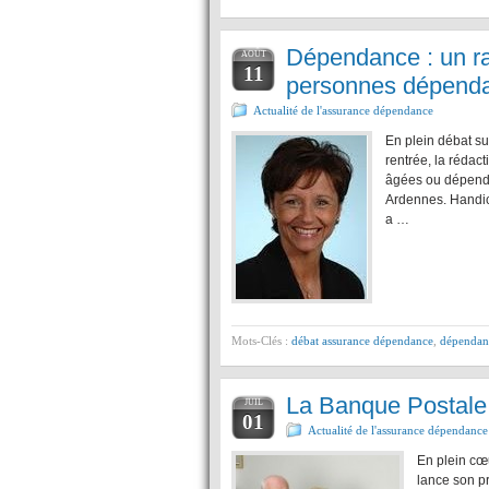
Dépendance : un rap
AOÛT
11
personnes dépend
Actualité de l'assurance dépendance
En plein débat su
rentrée, la rédact
âgées ou dépenda
Ardennes. Handica
a …
Mots-Clés :
débat assurance dépendance
,
dépendan
La Banque Postale 
JUIL
01
Actualité de l'assurance dépendance
En plein cœ
lance son pr