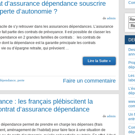
at d’assurance dépendance souscrire
Com
a perte d’autonomie ?
de
admin
Re
 facile de s’y retrouver dans les assurances dépendances. L’assurance
ait partie des contrats de prévoyance. Il est possible de classer les
épendance en 2 grandes familles de contrats : les contrats de
DE
dont la dépendance est la garantie principale les contrats
vie ou d’épargne retraite, qui prévoient …
Des
ann
Lire la Suite »
Pro
dép
Les
Faire un commentaire
lab
 dépendance
,
perte
L’év
dép
e : les français plébiscitent la
www
com
contrat d’assurance dépendance
Un 
de
admin
entr
 dépendance permet de prendre en charge les dépenses (frais
Com
nt, aménagement de l’habitat) pour faire face à une situation de
dép