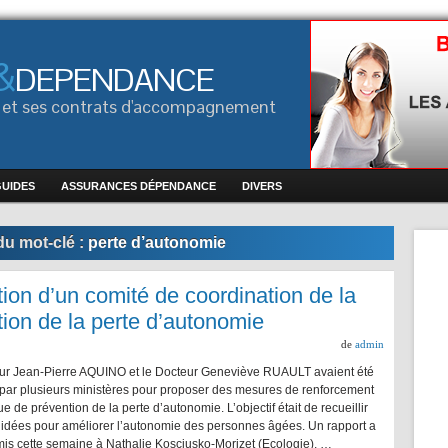
&
DEPENDANCE
ce et ses contrats d'accompagnement
GUIDES
ASSURANCES DÉPENDANCE
DIVERS
du mot-clé :
perte d’autonomie
ion d’un comité de coordination de la
tion de la perte d’autonomie
de
admin
ur Jean-Pierre AQUINO et le Docteur Geneviève RUAULT avaient été
par plusieurs ministères pour proposer des mesures de renforcement
que de prévention de la perte d’autonomie. L’objectif était de recueillir
idées pour améliorer l’autonomie des personnes âgées. Un rapport a
mis cette semaine à Nathalie Kosciusko-Morizet (Ecologie), …