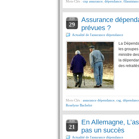
Mots-Clés :
cnp assurance
,
dépendance
,
filassistanc
Assurance dépenda
JUIN
29
prévues ?
Actualité de l'assurance dépendance
La Dépendan
les groupes 
ministre de
la dépendan
des retraité
Mots-Clés :
assurance dépendance
,
csg
,
dépendanc
Roselyne Bachelot
En Allemagne, L’as
JUIN
21
pas un succès
Actualité de l'assurance dépendance