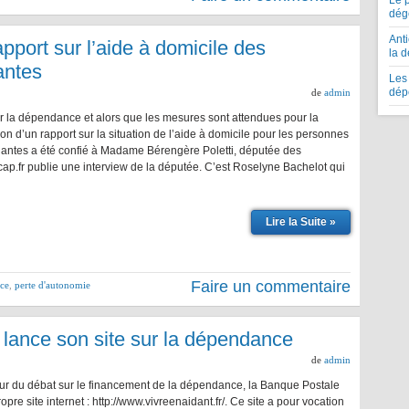
Le 
dég
Anti
port sur l’aide à domicile des
la 
antes
Les 
dép
de
admin
r la dépendance et alors que les mesures sont attendues pour la
ion d’un rapport sur la situation de l’aide à domicile pour les personnes
ntes a été confié à Madame Bérengère Poletti, députée des
p.fr publie une interview de la députée. C’est Roselyne Bachelot qui
Lire la Suite »
Faire un commentaire
ce
,
perte d'autonomie
lance son site sur la dépendance
de
admin
ur du débat sur le financement de la dépendance, la Banque Postale
opre site internet : http://www.vivreenaidant.fr/. Ce site a pour vocation