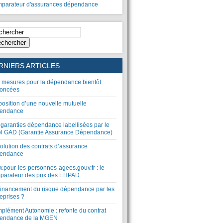
parateur d'assurances dépendance
chercher
RNIERS ARTICLES
 mesures pour la dépendance bientôt
oncées
position d’une nouvelle mutuelle
endance
 garanties dépendance labellisées par le
el GAD (Garantie Assurance Dépendance)
olution des contrats d’assurance
endance
.pour-les-personnes-agees.gouv.fr : le
parateur des prix des EHPAD
financement du risque dépendance par les
eprises ?
plément Autonomie : refonte du contrat
endance de la MGEN