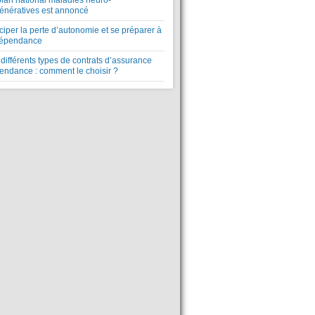
plan national maladies neuro-
énératives est annoncé
ciper la perte d’autonomie et se préparer à
dépendance
différents types de contrats d’assurance
endance : comment le choisir ?