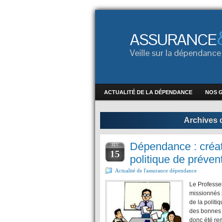
ASSURANCE
Veille sur la dépendan
ACTUALITÉ DE LA DÉPENDANCE
NOS 
Archives 
Dépendance : créat
FÉV
15
politique de préven
Actualité de l'assurance dépendance
Le Professe
missionnés 
de la politi
des bonnes 
donc été re