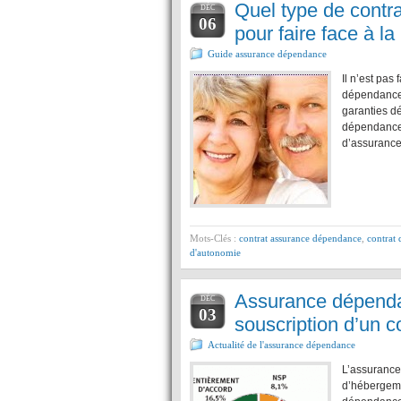
Quel type de contr
DÉC
06
pour faire face à l
Guide assurance dépendance
Il n’est pas
dépendance f
garanties d
dépendance 
d’assurance 
Mots-Clés :
contrat assurance dépendance
,
contrat
d'autonomie
Assurance dépendanc
DÉC
03
souscription d’un 
Actualité de l'assurance dépendance
L’assurance
d’hébergeme