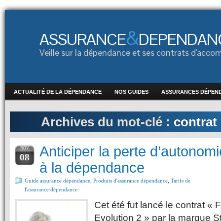
&
ASSURANCE
DEPENDAN
Veille sur la dépendance et ses contrats d'ac
ACTUALITÉ DE LA DÉPENDANCE
NOS GUIDES
ASSURANCES DÉPEN
Archives du mot-clé :
contrat
Anticiper la perte d’autonomi
NOV
08
à la dépendance
Guide assurance dépendance
,
Produits d'assurance dépendance
,
Tarifs de
l'assurance dépendance
Cet été fut lancé le contrat «
Evolution 2 » par la marque St