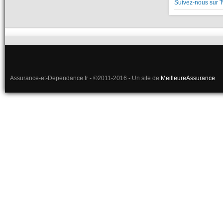
Suivez-nous sur T
Assurance-et-Dependance.fr - ©2011-2016 - Un site de
MeilleureAssurance