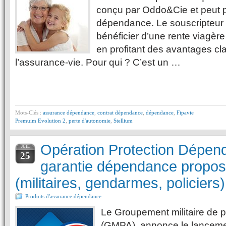
conçu par Oddo&Cie et peut pe
dépendance. Le souscripteur d
bénéficier d’une rente viagère 
en profitant des avantages cl
l’assurance-vie. Pour qui ? C’est un …
Mots-Clés :
assurance dépendance
,
contrat dépendance
,
dépendance
,
Fipavie
Premuim Evolution 2
,
perte d'autonomie
,
Stellium
Opération Protection Dépen
JUIL
25
garantie dépendance propo
(militaires, gendarmes, policiers)
Produits d'assurance dépendance
Le Groupement militaire de
(GMPA) annonce le lanceme