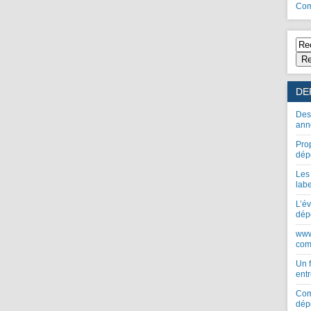
Com
Re
DE
Des
ann
Pro
dép
Les
lab
L’év
dép
www
com
Un 
entr
Com
dép