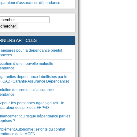
parateur d'assurances dépendance
chercher
RNIERS ARTICLES
 mesures pour la dépendance bientôt
oncées
position d’une nouvelle mutuelle
endance
 garanties dépendance labellisées par le
el GAD (Garantie Assurance Dépendance)
olution des contrats d’assurance
endance
.pour-les-personnes-agees.gouv.fr : le
parateur des prix des EHPAD
financement du risque dépendance par les
eprises ?
plément Autonomie : refonte du contrat
endance de la MGEN