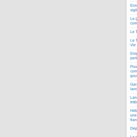
Enne
vigi
Le 
com
Le 
Le 
Vie
Enqu
per
Pou
com
gou
Gar
lan
Lan
Inté
Héb
une
fran
Dépe