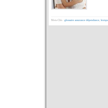
Mots-Clés :
glossaire assurance dépendance
,
lexiqu