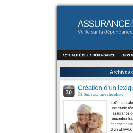
ASSURANCE
Veille sur la dépendan
ACTUALITÉ DE LA DÉPENDANCE
NOS 
Archives 
Création d’un lexi
MAI
30
Guide assurance dépendance
LeComparateu
une étude réa
l’assurance 
rencontrer le
contrat d’assu
d’un EHPAD,