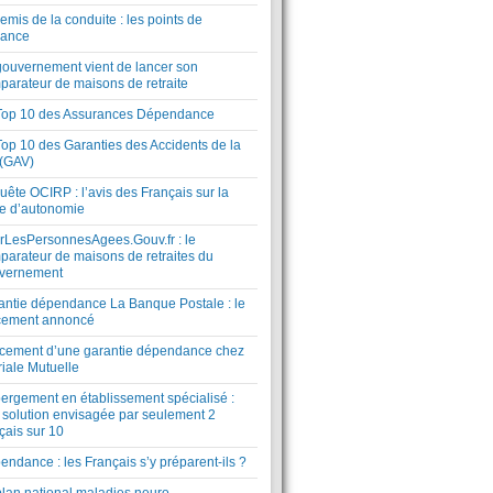
mis de la conduite : les points de
lance
gouvernement vient de lancer son
parateur de maisons de retraite
Top 10 des Assurances Dépendance
Top 10 des Garanties des Accidents de la
 (GAV)
ête OCIRP : l’avis des Français sur la
te d’autonomie
rLesPersonnesAgees.Gouv.fr : le
parateur de maisons de retraites du
vernement
antie dépendance La Banque Postale : le
cement annoncé
cement d’une garantie dépendance chez
riale Mutuelle
ergement en établissement spécialisé :
 solution envisagée par seulement 2
çais sur 10
ndance : les Français s’y préparent-ils ?