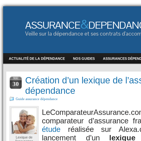
&
ASSURANCE
DEPENDAN
Veille sur la dépendance et ses contrats d'ac
ACTUALITÉ DE LA DÉPENDANCE
NOS GUIDES
ASSURANCES DÉPEN
Création d’un lexique de l’a
MAI
30
dépendance
Guide assurance dépendance
LeComparateurAssura
comparateur d’assurance fr
étude
réalisée sur Alexa.
lancement d’un
lexique
Lexique de