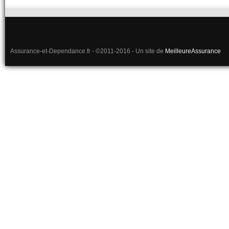
Assurance-et-Dependance.fr - ©2011-2016 - Un site de
MeilleureAssurance