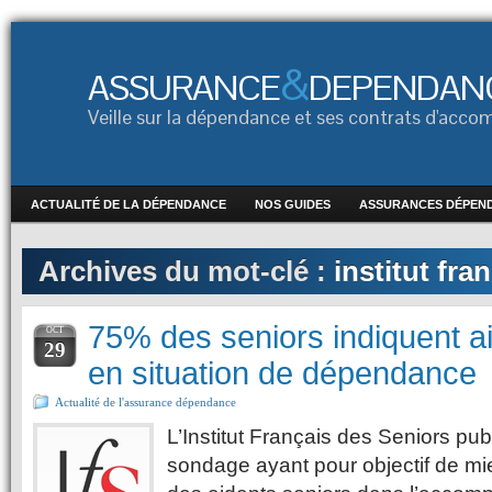
&
ASSURANCE
DEPENDAN
Veille sur la dépendance et ses contrats d'ac
ACTUALITÉ DE LA DÉPENDANCE
NOS GUIDES
ASSURANCES DÉPEN
Archives du mot-clé :
institut fra
75% des seniors indiquent a
OCT
29
en situation de dépendance
Actualité de l'assurance dépendance
L’Institut Français des Seniors publ
sondage ayant pour objectif de mi