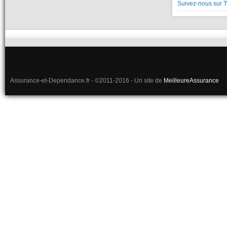
Suivez-nous sur T
Assurance-et-Dependance.fr - ©2011-2016 - Un site de
MeilleureAssurance