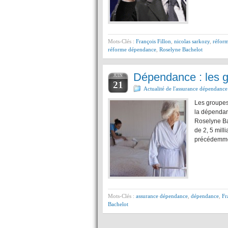
Mots-Clés :
François Fillon
,
nicolas sarkozy
,
réfor
réforme dépendance
,
Roselyne Bachelot
Dépendance : les gr
JUIN
21
Actualité de l'assurance dépendance
Les groupes 
la dépendan
Roselyne Bac
de 2, 5 mill
précédemmen
Mots-Clés :
assurance dépendance
,
dépendance
,
Fr
Bachelot