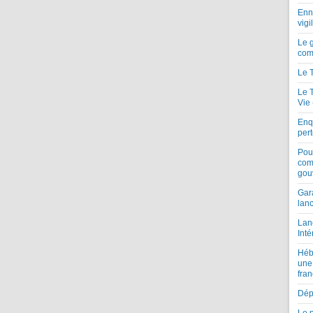
Enne
vigi
Le 
com
Le 
Le 
Vie
Enqu
per
Pou
com
gou
Gar
lan
Lan
Inté
Héb
une
fran
Dépe