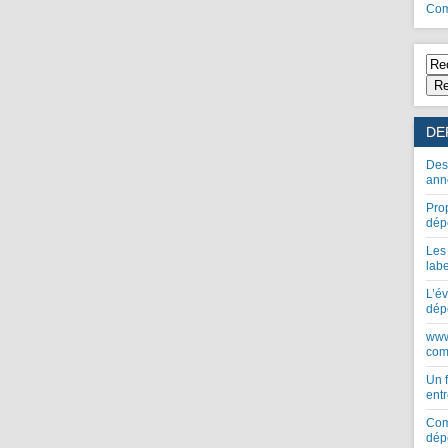
Com
Re
DE
Des
ann
Pro
dép
Les
lab
L’év
dép
www
com
Un 
entr
Com
dép