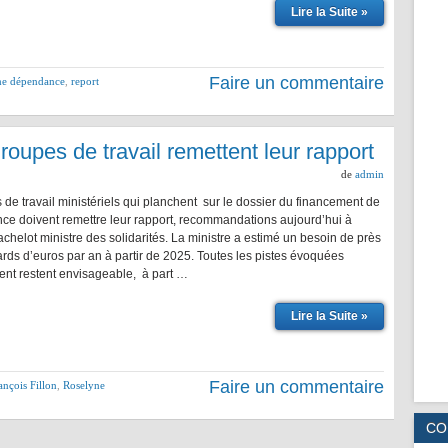
Lire la Suite »
Faire un commentaire
me dépendance
,
report
oupes de travail remettent leur rapport
de
admin
de travail ministériels qui planchent sur le dossier du financement de
ce doivent remettre leur rapport, recommandations aujourd’hui à
helot ministre des solidarités. La ministre a estimé un besoin de près
iards d’euros par an à partir de 2025. Toutes les pistes évoquées
t restent envisageable, à part …
Lire la Suite »
Faire un commentaire
ançois Fillon
,
Roselyne
CO