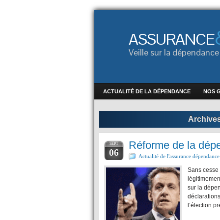
ASSURANCE
Veille sur la dépendan
ACTUALITÉ DE LA DÉPENDANCE
NOS 
Archives
Réforme de la dépe
SEPT
06
Actualité de l'assurance dépendance
Sans cesse r
légitimement
sur la dépe
déclarations
l’élection p