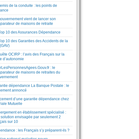
mis de la conduite : les points de
lance
gouvernement vient de lancer son
parateur de maisons de retraite
Top 10 des Assurances Dépendance
Top 10 des Garanties des Accidents de la
 (GAV)
ête OCIRP : l’avis des Français sur la
te d’autonomie
rLesPersonnesAgees.Gouv.fr : le
parateur de maisons de retraites du
vernement
antie dépendance La Banque Postale : le
cement annoncé
cement d’une garantie dépendance chez
riale Mutuelle
ergement en établissement spécialisé :
 solution envisagée par seulement 2
çais sur 10
ndance : les Français s’y préparent-ils ?