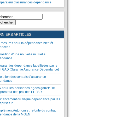
parateur d'assurances dépendance
chercher
RNIERS ARTICLES
 mesures pour la dépendance bientôt
oncées
position d’une nouvelle mutuelle
endance
 garanties dépendance labellisées par le
el GAD (Garantie Assurance Dépendance)
olution des contrats d’assurance
endance
.pour-les-personnes-agees.gouv.fr : le
parateur des prix des EHPAD
financement du risque dépendance par les
eprises ?
plément Autonomie : refonte du contrat
endance de la MGEN