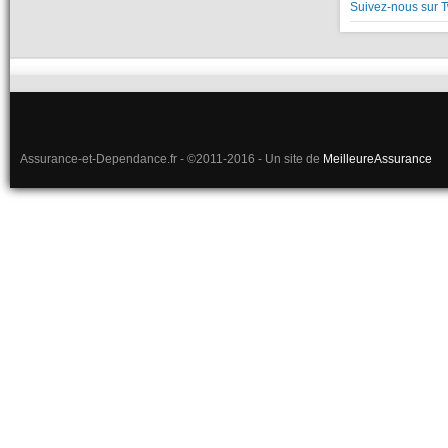
Suivez-nous sur T
Assurance-et-Dependance.fr - ©2011-2016 - Un site de
MeilleureAssurance