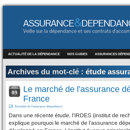
&
ASSURANCE
DEPENDAN
Veille sur la dépendance et ses contrats d'ac
ACTUALITÉ DE LA DÉPENDANCE
NOS GUIDES
ASSURANCES DÉPEN
Archives du mot-clé :
étude assur
Le marché de l’assurance 
AOÛT
09
France
Actualité de l'assurance dépendance
Dans une récente étude, l’IRDES (institut de rec
explique pourquoi le marché de l’assurance dép