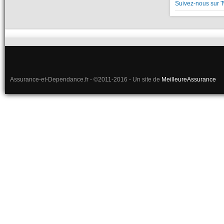
Suivez-nous sur T
Assurance-et-Dependance.fr - ©2011-2016 - Un site de
MeilleureAssurance