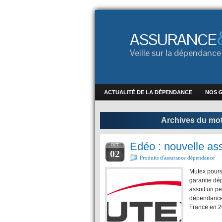
ASSURANCE
Veille sur la dépendan
ACTUALITÉ DE LA DÉPENDANCE
NOS 
Archives du mot
Edéo : nouvelle a
OCT
02
Produits d'assurance dépendance
Mutex pours
garantie dé
assoit un pe
dépendance.
France en 20