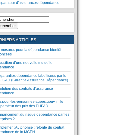
parateur d'assurances dépendance
chercher
RNIERS ARTICLES
 mesures pour la dépendance bientôt
oncées
position d’une nouvelle mutuelle
endance
 garanties dépendance labellisées par le
el GAD (Garantie Assurance Dépendance)
olution des contrats d’assurance
endance
.pour-les-personnes-agees.gouv.fr : le
parateur des prix des EHPAD
financement du risque dépendance par les
eprises ?
plément Autonomie : refonte du contrat
endance de la MGEN