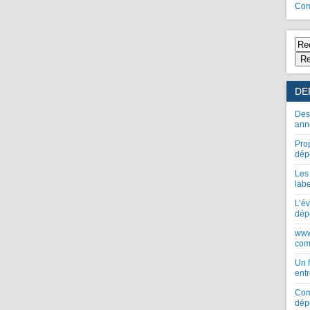
Com
Re
DE
Des
ann
Pro
dép
Les
lab
L’év
dép
www
com
Un 
entr
Com
dép