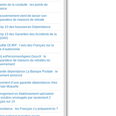
mis de la conduite : les points de
lance
gouvernement vient de lancer son
parateur de maisons de retraite
Top 10 des Assurances Dépendance
Top 10 des Garanties des Accidents de la
 (GAV)
ête OCIRP : l’avis des Français sur la
te d’autonomie
rLesPersonnesAgees.Gouv.fr : le
parateur de maisons de retraites du
vernement
antie dépendance La Banque Postale : le
cement annoncé
cement d’une garantie dépendance chez
riale Mutuelle
ergement en établissement spécialisé :
 solution envisagée par seulement 2
çais sur 10
ndance : les Français s’y préparent-ils ?