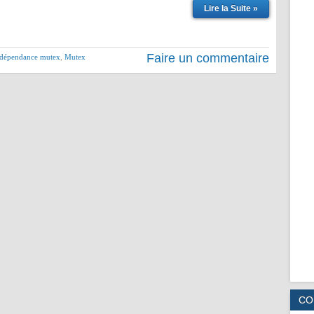
Lire la Suite »
Faire un commentaire
 dépendance mutex
,
Mutex
CO