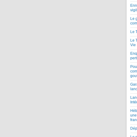
Enne
vigi
Le 
com
Le 
Le 
Vie
Enqu
per
Pou
com
gou
Gar
lan
Lan
Inté
Héb
une
fran
Dépe