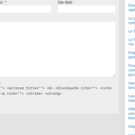
il :
*
Site Web :
Enne
vigi
Le 
com
Le 
Le 
Vie
Enqu
per
Pou
com
gou
:
Gar
lan
""> <acronym title=""> <b> <blockquote cite=""> <cite>
 <q cite=""> <strike> <strong>
Lan
Inté
Héb
une
fran
Dépe