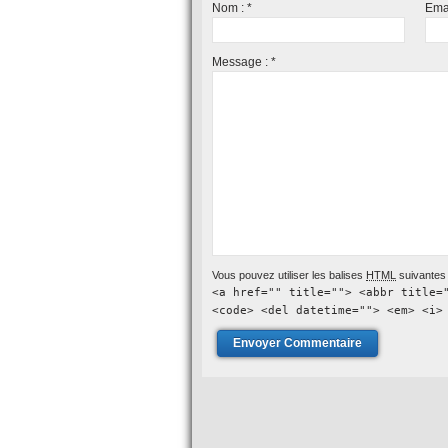
Nom :
*
Ema
Message :
*
Vous pouvez utiliser les balises
HTML
suivantes 
<a href="" title=""> <abbr title=
<code> <del datetime=""> <em> <i>