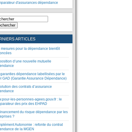
parateur d'assurances dépendance
chercher
RNIERS ARTICLES
 mesures pour la dépendance bientôt
oncées
position d’une nouvelle mutuelle
endance
 garanties dépendance labellisées par le
el GAD (Garantie Assurance Dépendance)
olution des contrats d’assurance
endance
.pour-les-personnes-agees.gouv.fr : le
parateur des prix des EHPAD
financement du risque dépendance par les
eprises ?
plément Autonomie : refonte du contrat
endance de la MGEN