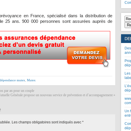
Com
prévoyance en France, spécialisé dans la distribution de
 de 25 ans. 900 000 personnes sont assurées auprès de
Re
DE
Des
ann
Pro
dép
Les
lab
 dépendance mutex
,
Mutex
L’év
dép
ros par an pour un couple
utuelle Générale propose un nouveau service de prévention et d’accompagnement
»
www
com
e
Un 
entr
ubliée.
Les champs obligatoires sont indiqués avec
*
Com
dép