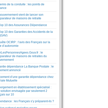
mis de la conduite : les points de
lance
gouvernement vient de lancer son
parateur de maisons de retraite
Top 10 des Assurances Dépendance
Top 10 des Garanties des Accidents de la
 (GAV)
ête OCIRP : l’avis des Français sur la
te d’autonomie
rLesPersonnesAgees.Gouv.fr : le
parateur de maisons de retraites du
vernement
antie dépendance La Banque Postale : le
cement annoncé
cement d’une garantie dépendance chez
riale Mutuelle
ergement en établissement spécialisé :
 solution envisagée par seulement 2
çais sur 10
ndance : les Français s’y préparent-ils ?