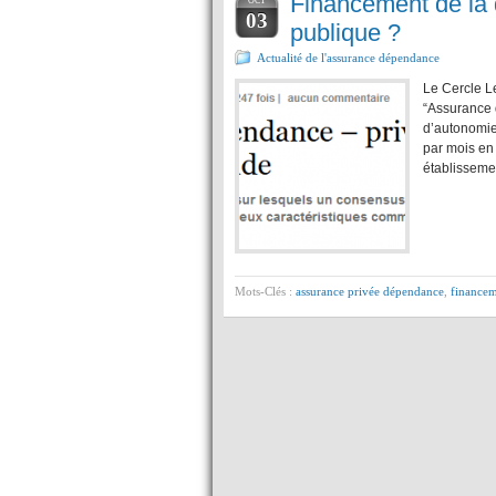
Financement de la 
OCT
03
publique ?
Actualité de l'assurance dépendance
Le Cercle L
“Assurance 
d’autonomie
par mois en
établissemen
Mots-Clés :
assurance privée dépendance
,
finance