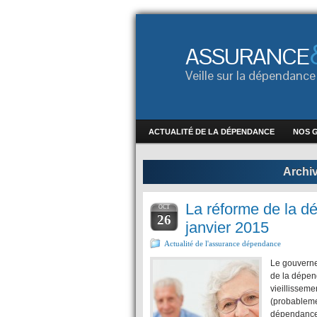
ASSURANCE
Veille sur la dépendan
ACTUALITÉ DE LA DÉPENDANCE
NOS 
Archi
La réforme de la d
OCT
26
janvier 2015
Actualité de l'assurance dépendance
Le gouverne
de la dépend
vieillissem
(probableme
dépendance 