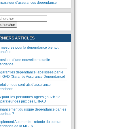
parateur d'assurances dépendance
chercher
RNIERS ARTICLES
 mesures pour la dépendance bientôt
oncées
position d’une nouvelle mutuelle
endance
 garanties dépendance labellisées par le
el GAD (Garantie Assurance Dépendance)
olution des contrats d’assurance
endance
.pour-les-personnes-agees.gouv.fr : le
parateur des prix des EHPAD
financement du risque dépendance par les
eprises ?
plément Autonomie : refonte du contrat
endance de la MGEN