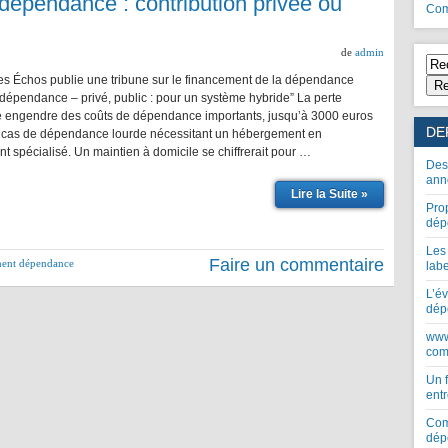
dépendance : contribution privée ou
Com
de
admin
es Échos publie une tribune sur le financement de la dépendance
Re
dépendance – privé, public : pour un système hybride” La perte
 engendre des coûts de dépendance importants, jusqu’à 3000 euros
DE
 cas de dépendance lourde nécessitant un hébergement en
t spécialisé. Un maintien à domicile se chiffrerait pour …
Des
ann
Lire la Suite »
Pro
dép
Les
Faire un commentaire
ment dépendance
lab
L’év
dép
www
com
Un 
entr
Com
dép