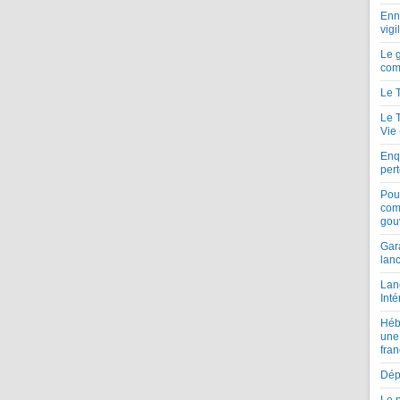
Enne
vigi
Le 
com
Le 
Le 
Vie
Enqu
per
Pou
com
gou
Gar
lan
Lan
Inté
Héb
une
fran
Dépe