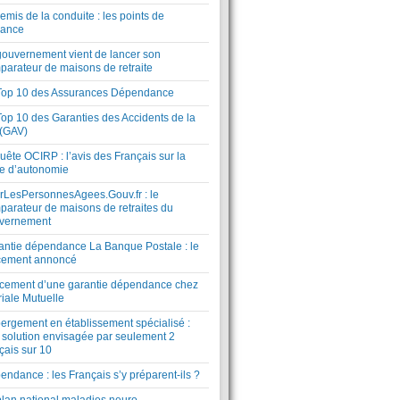
mis de la conduite : les points de
lance
gouvernement vient de lancer son
parateur de maisons de retraite
Top 10 des Assurances Dépendance
Top 10 des Garanties des Accidents de la
 (GAV)
ête OCIRP : l’avis des Français sur la
te d’autonomie
rLesPersonnesAgees.Gouv.fr : le
parateur de maisons de retraites du
vernement
antie dépendance La Banque Postale : le
cement annoncé
cement d’une garantie dépendance chez
riale Mutuelle
ergement en établissement spécialisé :
 solution envisagée par seulement 2
çais sur 10
ndance : les Français s’y préparent-ils ?