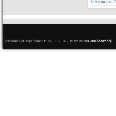
Suivez-nous sur T
Assurance-et-Dependance.fr - ©2011-2016 - Un site de
MeilleureAssurance