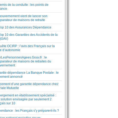
mis de la conduite : les points de
lance
gouvernement vient de lancer son
parateur de maisons de retraite
Top 10 des Assurances Dépendance
Top 10 des Garanties des Accidents de la
 (GAV)
ête OCIRP : l’avis des Français sur la
te d’autonomie
rLesPersonnesAgees.Gouv.fr : le
parateur de maisons de retraites du
vernement
antie dépendance La Banque Postale : le
cement annoncé
cement d’une garantie dépendance chez
riale Mutuelle
ergement en établissement spécialisé :
 solution envisagée par seulement 2
çais sur 10
ndance : les Français s’y préparent-ils ?