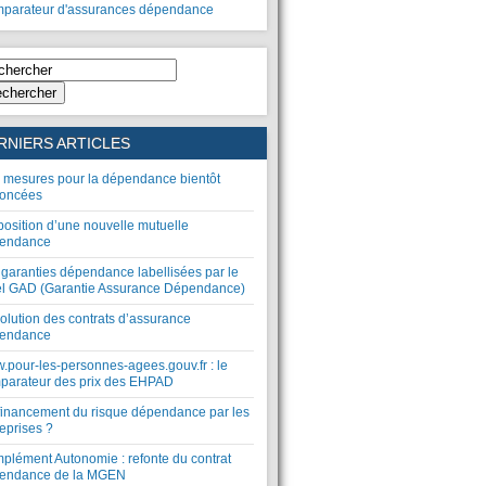
parateur d'assurances dépendance
chercher
RNIERS ARTICLES
 mesures pour la dépendance bientôt
oncées
position d’une nouvelle mutuelle
endance
 garanties dépendance labellisées par le
el GAD (Garantie Assurance Dépendance)
olution des contrats d’assurance
endance
.pour-les-personnes-agees.gouv.fr : le
parateur des prix des EHPAD
financement du risque dépendance par les
eprises ?
plément Autonomie : refonte du contrat
endance de la MGEN