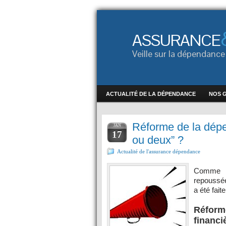
ASSURANCE
Veille sur la dépendan
ACTUALITÉ DE LA DÉPENDANCE
NOS 
Réforme de la dépe
JAN
17
ou deux” ?
Actualité de l'assurance dépendance
Comme c
repoussée 
a été fai
Réform
financi