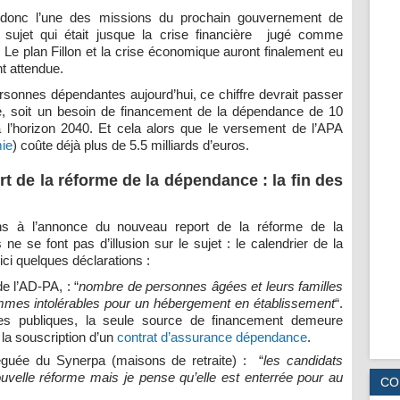
donc l’une des missions du prochain gouvernement de
e sujet qui était jusque la crise financière jugé comme
e. Le plan Fillon et la crise économique auront finalement eu
nt attendue.
rsonnes dépendantes aujourd’hui, ce chiffre devrait passer
ee, soit un besoin de financement de la dépendance de 10
à l’horizon 2040. Et cela alors que le versement de l’APA
mie
) coûte déjà plus de 5.5 milliards d’euros.
 de la réforme de la dépendance : la fin des
ons à l’annonce du nouveau report de la réforme de la
e se font pas d’illusion sur le sujet : le calendrier de la
ici quelques déclarations :
de l’AD-PA, : “
nombre de personnes âgées et leurs familles
mmes intolérables pour un hébergement en établissement
“.
es publiques, la seule source de financement demeure
 la souscription d’un
contrat d’assurance dépendance
.
éguée du Synerpa (maisons de retraite) : “
les candidats
uvelle réforme mais je pense qu’elle est enterrée pour au
CO