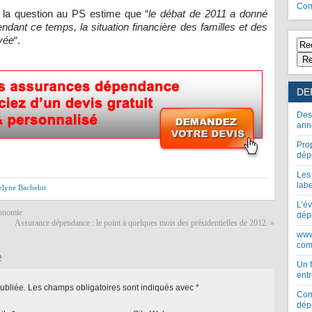
Com
 la question au PS estime que “
le débat de 2011 a donné
 pendant ce temps, la situation financière des familles et des
avée
“.
Re
DE
Des
ann
Pro
dép
Les
lab
elyne Bachelot
L’év
tonomie
dép
Assurance dépendance : le point à quelques mois des présidentielles de 2012.
»
www
com
e
Un 
entr
ubliée.
Les champs obligatoires sont indiqués avec
*
Com
dép