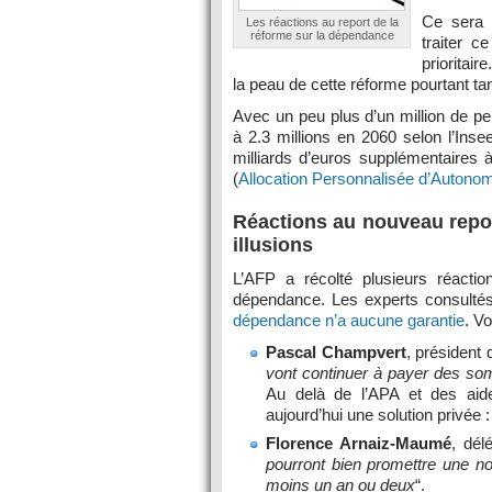
Ce sera 
Les réactions au report de la
réforme sur la dépendance
traiter c
prioritair
la peau de cette réforme pourtant ta
Avec un peu plus d’un million de pe
à 2.3 millions en 2060 selon l’Ins
milliards d’euros supplémentaires 
(
Allocation Personnalisée d’Autono
Réactions au nouveau report
illusions
L’AFP a récolté plusieurs réacti
dépendance. Les experts consultés n
dépendance n’a aucune garantie
. Vo
Pascal Champvert
, président 
vont continuer à payer des so
Au delà de l’APA et des aid
aujourd’hui une solution privée :
Florence Arnaiz-Maumé
, dél
pourront bien promettre une no
moins un an ou deux
“.