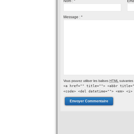
Nom :
*
Ema
Message :
*
Vous pouvez utiliser les balises
HTML
suivantes 
<a href="" title=""> <abbr title=
<code> <del datetime=""> <em> <i>