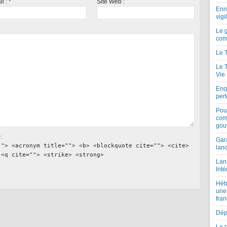
il :
*
Site Web :
Enne
vigi
Le 
com
Le 
Le 
Vie
Enqu
per
Pou
com
gou
:
Gar
""> <acronym title=""> <b> <blockquote cite=""> <cite>
lan
 <q cite=""> <strike> <strong>
Lan
Inté
Héb
une
fran
Dépe