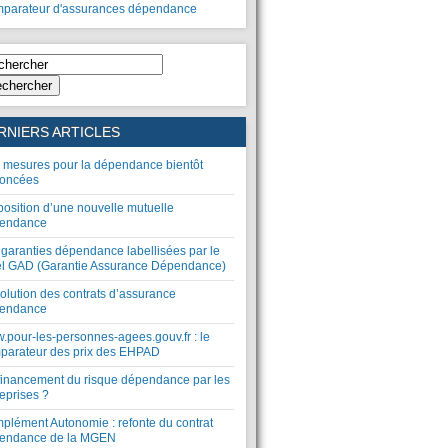
parateur d'assurances dépendance
chercher
RNIERS ARTICLES
 mesures pour la dépendance bientôt
oncées
position d’une nouvelle mutuelle
endance
 garanties dépendance labellisées par le
el GAD (Garantie Assurance Dépendance)
olution des contrats d’assurance
endance
.pour-les-personnes-agees.gouv.fr : le
parateur des prix des EHPAD
financement du risque dépendance par les
eprises ?
plément Autonomie : refonte du contrat
endance de la MGEN