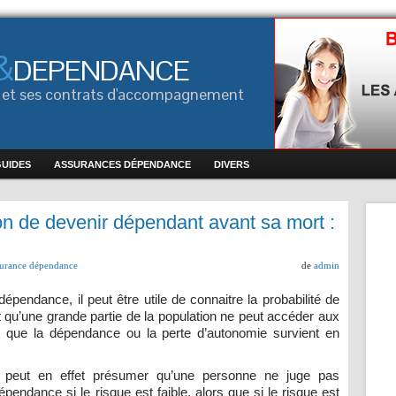
&
DEPENDANCE
ce et ses contrats d'accompagnement
GUIDES
ASSURANCES DÉPENDANCE
DIVERS
on de devenir dépendant avant sa mort :
surance dépendance
de
admin
pendance, il peut être utile de connaitre la probabilité de
qu’une grande partie de la population ne peut accéder aux
t que la dépendance ou la perte d’autonomie survient en
on peut en effet présumer qu’une personne ne juge pas
pendance si le risque est faible, alors que si le risque est