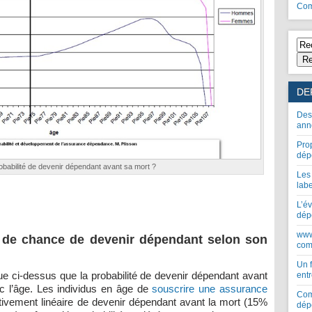
Com
Re
DE
Des
ann
Pro
dép
robabilité de devenir dépendant avant sa mort ?
Les
lab
L’év
dép
www
% de chance de devenir dépendant selon son
com
Un 
ue ci-dessus que la probabilité de devenir dépendant avant
entr
c l’âge. Les individus en âge de
souscrire une assurance
Com
ativement linéaire de devenir dépendant avant la mort (15%
dép