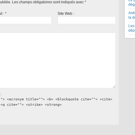
Le 
ubliée.
Les champs obligatoires sont indiqués avec
*
dég
Anti
il :
*
Site Web :
la 
Les 
dép
:
""> <acronym title=""> <b> <blockquote cite=""> <cite>
 <q cite=""> <strike> <strong>