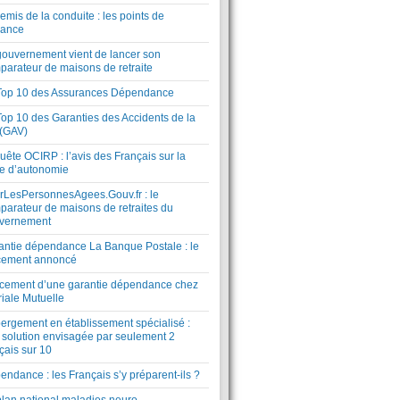
mis de la conduite : les points de
lance
gouvernement vient de lancer son
parateur de maisons de retraite
Top 10 des Assurances Dépendance
Top 10 des Garanties des Accidents de la
 (GAV)
ête OCIRP : l’avis des Français sur la
te d’autonomie
rLesPersonnesAgees.Gouv.fr : le
parateur de maisons de retraites du
vernement
antie dépendance La Banque Postale : le
cement annoncé
cement d’une garantie dépendance chez
riale Mutuelle
ergement en établissement spécialisé :
 solution envisagée par seulement 2
çais sur 10
ndance : les Français s’y préparent-ils ?