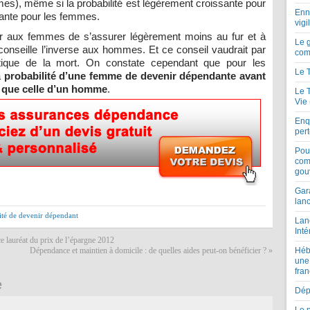
s), même si la probabilité est légèrement croissante pour
Enne
ante pour les femmes.
vigi
er aux femmes de s’assurer légèrement moins au fur et à
Le 
onseille l’inverse aux hommes. Et ce conseil vaudrait par
com
istique de la mort. On constate cependant que pour les
Le 
a
probabilité d’une femme de devenir dépendante avant
e que celle d’un homme
.
Le 
Vie
Enqu
per
Pou
com
gou
Gar
lan
ité de devenir dépendant
Lan
Inté
e lauréat du prix de l’épargne 2012
Héb
Dépendance et maintien à domicile : de quelles aides peut-on bénéficier ?
»
une
fran
e
Dépe