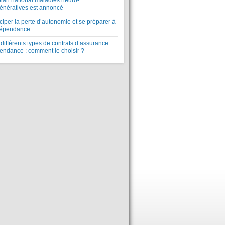
plan national maladies neuro-
énératives est annoncé
ciper la perte d’autonomie et se préparer à
dépendance
différents types de contrats d’assurance
endance : comment le choisir ?