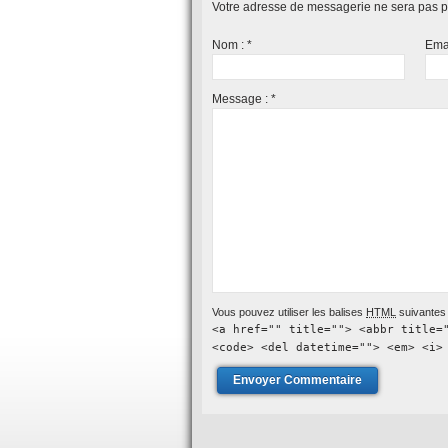
Votre adresse de messagerie ne sera pas p
Nom :
*
Ema
Message :
*
Vous pouvez utiliser les balises
HTML
suivantes 
<a href="" title=""> <abbr title=
<code> <del datetime=""> <em> <i>