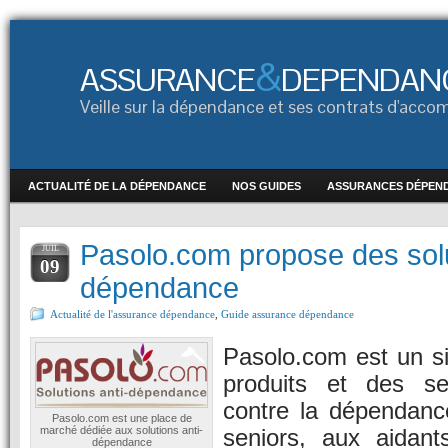
&
ASSURANCE
DEPENDAN
Veille sur la dépendance et ses contrats d'ac
ACTUALITÉ DE LA DÉPENDANCE
NOS GUIDES
ASSURANCES DÉPEN
Pasolo.com propose des solu
JUIL
09
dépendance
Actualité de l'assurance dépendance
,
Guide assurance dépendance
Pasolo.com est un si
produits et des se
contre la dépendance
Pasolo.com est une place de
seniors, aux aidant
marché dédiée aux solutions anti-
dépendance