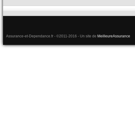
Assurance-et-Dependance.fr - ©2011-2016 - Un site de
MeilleureAssurance