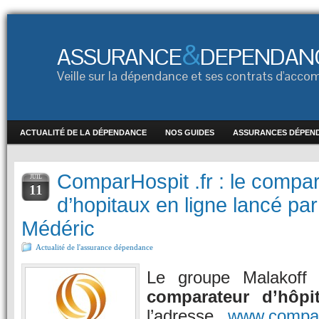
&
ASSURANCE
DEPENDAN
Veille sur la dépendance et ses contrats d'ac
ACTUALITÉ DE LA DÉPENDANCE
NOS GUIDES
ASSURANCES DÉPEN
ComparHospit .fr : le compa
JUIL
11
d’hopitaux en ligne lancé par
Médéric
Actualité de l'assurance dépendance
Le groupe Malakoff 
comparateur d’hôpi
l’adresse
www.comparh