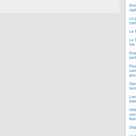
Enne
vigi
Le 
com
Le 
Le 
Vie
Enqu
per
Pou
com
gou
Gar
lan
Lan
Inté
Héb
une
fran
Dépe