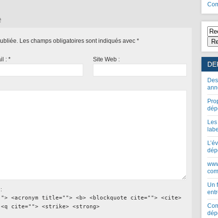
Com
e
ubliée.
Les champs obligatoires sont indiqués avec
*
Re
il :
*
Site Web :
DE
Des
ann
Pro
dép
Les
lab
L’év
dép
www
com
Un 
:
entr
""> <acronym title=""> <b> <blockquote cite=""> <cite>
Com
 <q cite=""> <strike> <strong>
dép