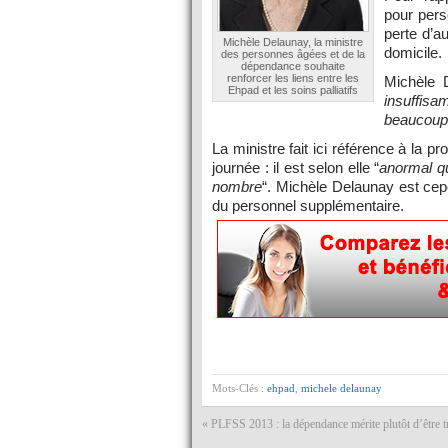
pour pers
perte d’a
Michèle Delaunay, la ministre
domicile.
des personnes âgées et de la
dépendance souhaite
renforcer les liens entre les
Michèle 
Ehpad et les soins palliatifs
insuffis
beaucoup
La ministre fait ici référence à la p
journée : il est selon elle “
anormal que
nombre
“. Michèle Delaunay est cepen
du personnel supplémentaire.
Mots-Clés :
ehpad
,
michele delaunay
«
PLFSS 2013 : la dépendance mérite plutôt d’être tr