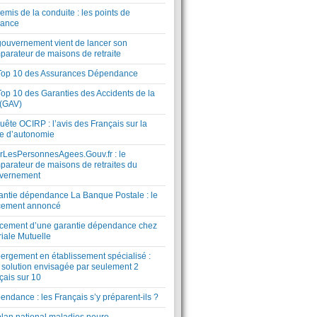
mis de la conduite : les points de
lance
gouvernement vient de lancer son
parateur de maisons de retraite
Top 10 des Assurances Dépendance
Top 10 des Garanties des Accidents de la
 (GAV)
ête OCIRP : l’avis des Français sur la
te d’autonomie
rLesPersonnesAgees.Gouv.fr : le
parateur de maisons de retraites du
vernement
antie dépendance La Banque Postale : le
cement annoncé
cement d’une garantie dépendance chez
riale Mutuelle
ergement en établissement spécialisé :
 solution envisagée par seulement 2
çais sur 10
ndance : les Français s’y préparent-ils ?