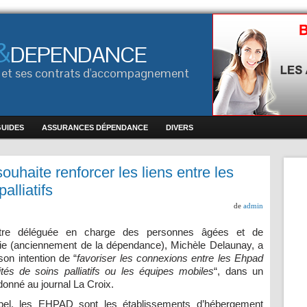
&
DEPENDANCE
ce et ses contrats d'accompagnement
GUIDES
ASSURANCES DÉPENDANCE
DIVERS
uhaite renforcer les liens entre les
alliatifs
de
admin
tre déléguée en charge des personnes âgées et de
ie (anciennement de la dépendance), Michèle Delaunay, a
on intention de “
favoriser les connexions entre les Ehpad
ités de soins palliatifs ou les équipes mobiles
“, dans un
donné au journal La Croix.
pel, les EHPAD sont les établissements d’hébergement