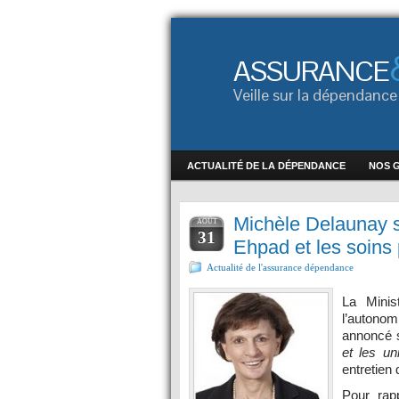
ASSURANCE
Veille sur la dépendan
ACTUALITÉ DE LA DÉPENDANCE
NOS 
Michèle Delaunay so
AOÛT
31
Ehpad et les soins p
Actualité de l'assurance dépendance
La Minis
l’autonom
annoncé s
et les un
entretien 
Pour rap