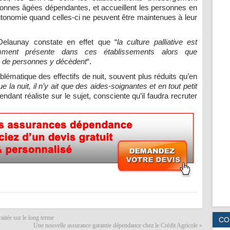
onnes âgées dépendantes, et accueillent les personnes en
utonomie quand celles-ci ne peuvent être maintenues à leur
Delaunay constate en effet que “
la culture palliative est
amment présente dans ces établissements alors que
 de personnes y décèdent
“.
roblématique des effectifs de nuit, souvent plus réduits qu’en
 la nuit, il n’y ait que des aides-soignantes et en tout petit
dant réaliste sur le sujet, consciente qu’il faudra recruter
aitée sur le long terme
CO
Une nouvelle assurance garantie dépendance chez le Crédit Agricole
»