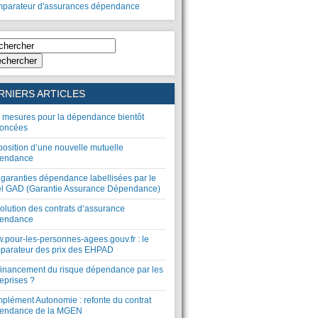
parateur d'assurances dépendance
chercher
RNIERS ARTICLES
 mesures pour la dépendance bientôt
oncées
position d’une nouvelle mutuelle
endance
 garanties dépendance labellisées par le
el GAD (Garantie Assurance Dépendance)
olution des contrats d’assurance
endance
.pour-les-personnes-agees.gouv.fr : le
parateur des prix des EHPAD
financement du risque dépendance par les
eprises ?
plément Autonomie : refonte du contrat
endance de la MGEN