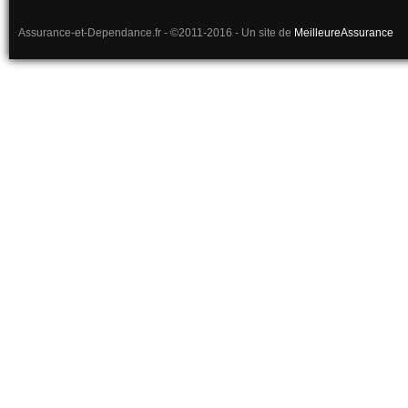
Assurance-et-Dependance.fr - ©2011-2016 - Un site de
MeilleureAssurance