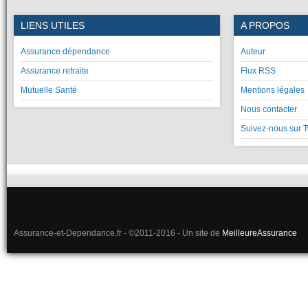
LIENS UTILES
A PROPOS
Assurance dépendance
Auteur
Assurance retraite
Flux RSS
Mutuelle Santé
Mentions légales
Nous contacter
Suivez-nous sur T
Assurance-et-Dependance.fr - ©2011-2016 - Un site de
MeilleureAssurance