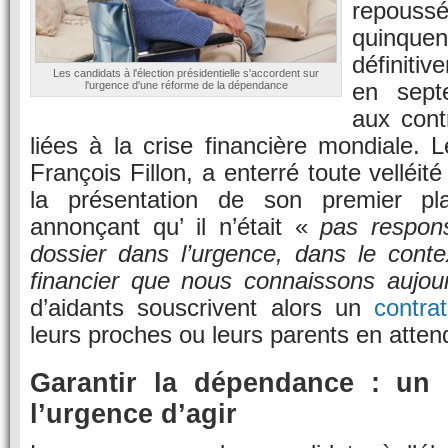
repoussé
quinquen
définiti
Les candidats à l'élection présidentielle s'accordent sur
en sept
l'urgence d'une réforme de la dépendance
aux cont
liées à la crise financière mondiale. L
François Fillon, a enterré toute velléit
la présentation de son premier pl
annonçant qu’ il n’était «
pas respons
dossier dans l’urgence, dans le cont
financier que nous connaissons aujou
d’aidants souscrivent alors un
contra
leurs proches ou leurs parents en atten
Garantir la dépendance : un
l’urgence d’agir