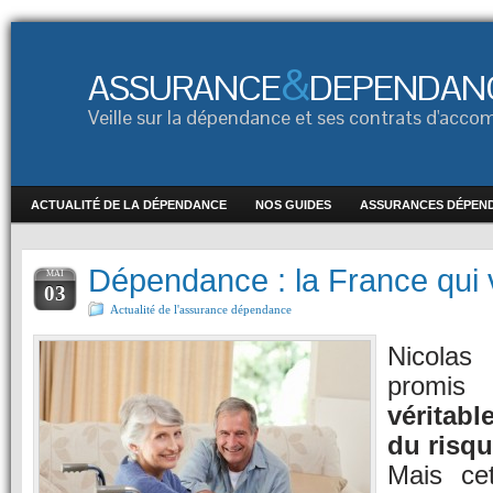
&
ASSURANCE
DEPENDAN
Veille sur la dépendance et ses contrats d'ac
ACTUALITÉ DE LA DÉPENDANCE
NOS GUIDES
ASSURANCES DÉPEN
Dépendance : la France qui vi
MAI
03
Actualité de l'assurance dépendance
Nicola
promi
véritabl
du risq
Mais ce