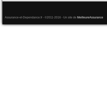
Assurance-et-Dependance.fr - ©2011-2016 - Un site de
MeilleureAssurance