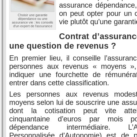
assurance dépendance,
on peut opter pour un 
Choisir une garantie
dépendance ou une
vie plutôt qu’une garan
assurance vie : les conseils
d'un expert de l'assurance
Contrat d’assuran
une question de revenus ?
En premier lieu, il conseille l’assur
personnes aux revenus « moyens »,
indiquer une fourchette de rémunérat
entrer dans cette classification.
Les personnes aux revenus modest
moyens selon lui de souscrire une ass
dont la cotisation peut vite atte
cinquantaine d’euros par mois p
dépendance intermédiaire. L’
Personnalisée d’Autonomie) est de p