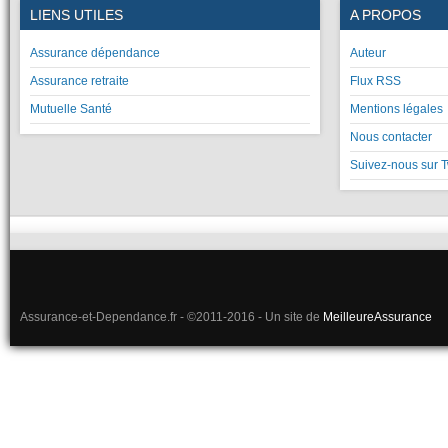
LIENS UTILES
A PROPOS
Assurance dépendance
Auteur
Assurance retraite
Flux RSS
Mutuelle Santé
Mentions légales
Nous contacter
Suivez-nous sur T
Assurance-et-Dependance.fr - ©2011-2016 - Un site de
MeilleureAssurance