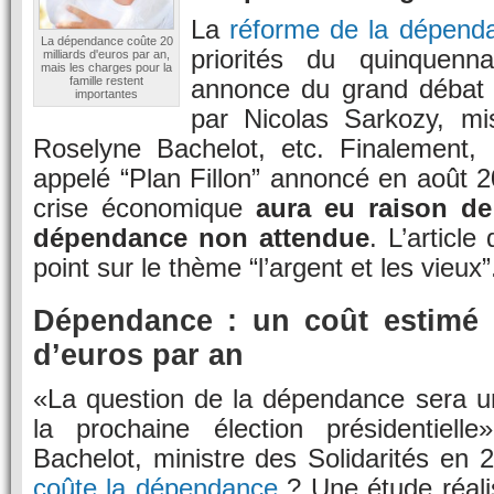
La
réforme de la dépend
La dépendance coûte 20
priorités du quinquenn
milliards d'euros par an,
mais les charges pour la
famille restent
annonce du grand débat 
importantes
par Nicolas Sarkozy, mis
Roselyne Bachelot, etc. Finalement, 
appelé “Plan Fillon” annoncé en août 2
crise économique
aura eu raison de
dépendance non attendue
. L’article
point sur le thème “l’argent et les vieux”
Dépendance : un coût estimé 
d’euros par an
«La question de la dépendance sera un
la prochaine élection présidentielle
Bachelot, ministre des Solidarités en
coûte la dépendance
? Une étude réali