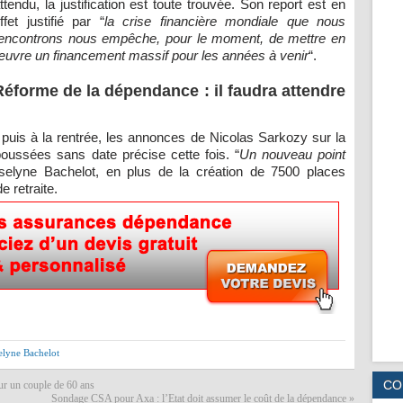
ttendu, la justification est toute trouvée. Son report est en
ffet justifié par “
la crise financière mondiale que nous
encontrons nous empêche, pour le moment, de mettre en
uvre un financement massif pour les années à venir
“.
Réforme de la dépendance : il faudra attendre
, puis à la rentrée, les annonces de Nicolas Sarkozy sur la
oussées sans date précise cette fois. “
Un nouveau point
elyne Bachelot, en plus de la création de 7500 places
 retraite.
elyne Bachelot
CO
ur un couple de 60 ans
Sondage CSA pour Axa : l’Etat doit assumer le coût de la dépendance
»