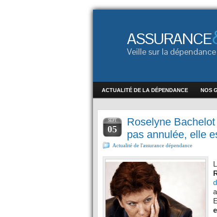
ASSURANCE
Veille sur la dépendan
ACTUALITÉ DE LA DÉPENDANCE
NOS 
Roselyne Bachelot 
SEPT
05
pas annulée, elle e
Actualité de l'assurance dépendance
L
R
d
a
E
e