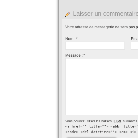
Laisser un commentair
Votre adresse de messagerie ne sera pas p
Nom :
*
Ema
Message :
*
Vous pouvez utiliser les balises
HTML
suivantes 
<a href="" title=""> <abbr title=
<code> <del datetime=""> <em> <i>