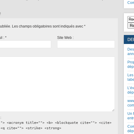
Com
e
Re
ubliée.
Les champs obligatoires sont indiqués avec
*
il :
*
Site Web :
DE
Des
ann
Pro
dép
Les
lab
L’év
dép
www
com
Un 
:
entr
""> <acronym title=""> <b> <blockquote cite=""> <cite>
Com
 <q cite=""> <strike> <strong>
dép