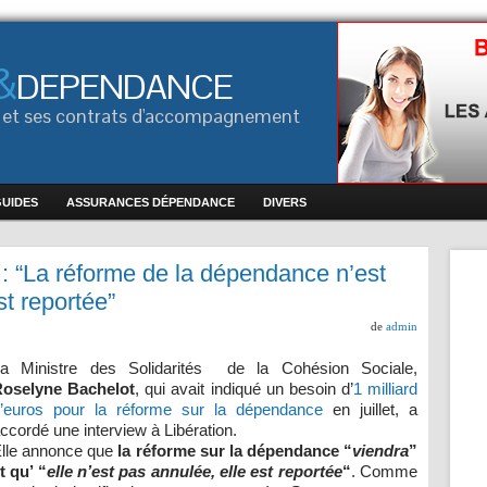
&
DEPENDANCE
ce et ses contrats d'accompagnement
GUIDES
ASSURANCES DÉPENDANCE
DIVERS
: “La réforme de la dépendance n’est
st reportée”
de
admin
a Ministre des Solidarités de la Cohésion Sociale,
oselyne Bachelot
, qui avait indiqué un besoin d’
1 milliard
’euros pour la réforme sur la dépendance
en juillet, a
ccordé une interview à Libération.
lle annonce que
la réforme sur la dépendance “
viendra
”
t qu’ “
elle n’est pas annulée, elle est reportée
“
. Comme