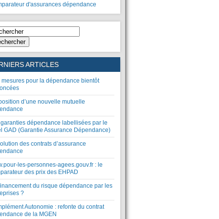
parateur d'assurances dépendance
chercher
RNIERS ARTICLES
 mesures pour la dépendance bientôt
oncées
position d’une nouvelle mutuelle
endance
 garanties dépendance labellisées par le
el GAD (Garantie Assurance Dépendance)
olution des contrats d’assurance
endance
.pour-les-personnes-agees.gouv.fr : le
parateur des prix des EHPAD
financement du risque dépendance par les
eprises ?
plément Autonomie : refonte du contrat
endance de la MGEN