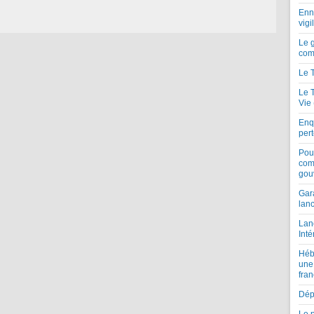
Enne
vigi
Le 
com
Le 
Le 
Vie
Enqu
per
Pou
com
gou
Gar
lan
Lan
Inté
Héb
une
fran
Dépe