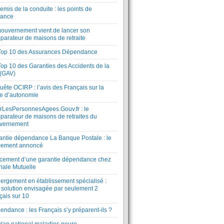
mis de la conduite : les points de
lance
gouvernement vient de lancer son
parateur de maisons de retraite
Top 10 des Assurances Dépendance
Top 10 des Garanties des Accidents de la
 (GAV)
ête OCIRP : l’avis des Français sur la
te d’autonomie
rLesPersonnesAgees.Gouv.fr : le
parateur de maisons de retraites du
vernement
antie dépendance La Banque Postale : le
cement annoncé
cement d’une garantie dépendance chez
riale Mutuelle
ergement en établissement spécialisé :
 solution envisagée par seulement 2
çais sur 10
ndance : les Français s’y préparent-ils ?