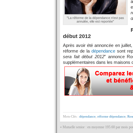
a
e
r
œ
"La réforme de la dépendance n'est pas
annulée, elle est reportée"
début 2012
Après avoir été annoncée en juillet
réforme de la
dépendance
sont rep
sera fait début 2012
” annonce Ros
supplémentaires dans les maisons de
Mots-Clés :
dépendance
,
réforme dépendance
,
Ros
«
Mutuelle senior : en moyenne 195.60 par mois po